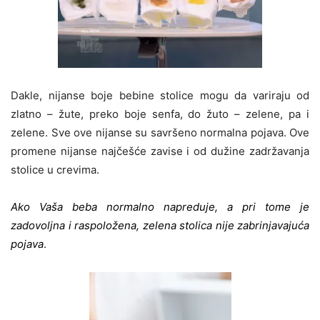
Dakle, nijanse boje bebine stolice mogu da variraju od
zlatno – žute, preko boje senfa, do žuto – zelene, pa i
zelene. Sve ove nijanse su savršeno normalna pojava. Ove
promene nijanse najčešće zavise i od dužine zadržavanja
stolice u crevima.
Ako Vaša beba normalno napreduje, a pri tome je
zadovoljna i raspoložena, zelena stolica nije zabrinjavajuća
pojav
a
.