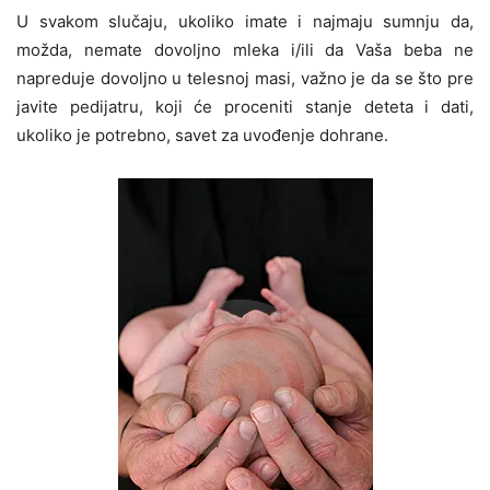
U svakom slučaju, ukoliko imate i najmaju sumnju da,
možda, nemate dovoljno mleka i/ili da Vaša beba ne
napreduje dovoljno u telesnoj masi, važno je da se što pre
javite pedijatru, koji će proceniti stanje deteta i dati,
ukoliko je potrebno, savet za uvođenje dohrane.