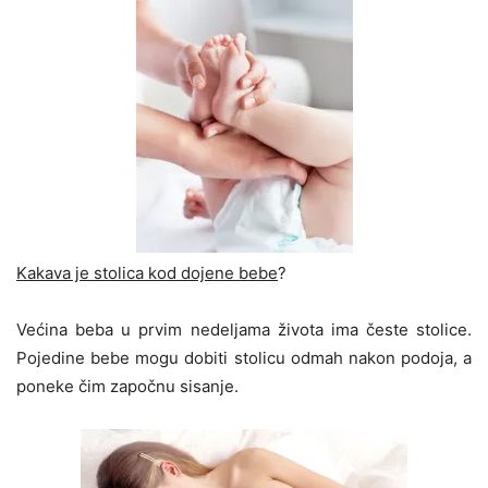
Kakava je stolica kod dojene bebe
?
Većina beba u prvim nedeljama života ima česte stolice.
Pojedine bebe mogu dobiti stolicu odmah nakon podoja, a
poneke čim započnu sisanje.