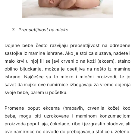
3. Preosetljivost na mleko
:
Dojene bebe često razvijaju preosetljivost na određene
sastojke iz mamine ishrane. Ako je stolica sluzava, nađete i
malo krvi u njoj ili se javi crvenilo na koži (ekcem), stalno
obilno bljuckanje, možda je osetljiva na nešto iz mamine
ishrane. Najčešće su to mleko i mlečni proizvodi, te je
savet da majke ove namirnice izbegavaju za vreme dojenja
svoje bebe, barem u početku.
Promene poput ekcema (hrapavih, crvenila kože) kod
beba, mogu biti uzrokovane i maminom konzumacijom
proizvoda poput jaja, čokolade, ribe i jezgrastih plodova, ali
ove namirnice ne dovode do prebojavanja stolice u zeleno.