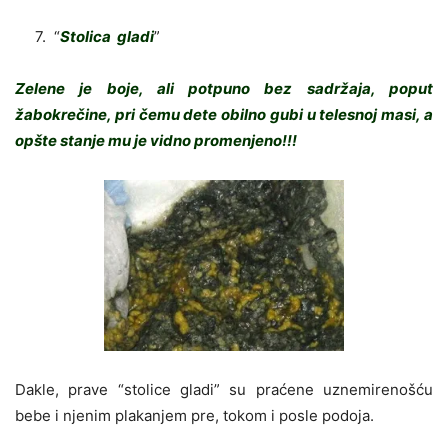
7. “
Stolica gladi
”
Zelene je boje, ali potpuno bez sadržaja, poput
žabokrečine, pri čemu dete obilno gubi u telesnoj masi, a
opšte stanje mu je vidno promenjeno!!!
Dakle, prave “stolice gladi” su praćene uznemirenošću
bebe i njenim plakanjem pre, tokom i posle podoja.