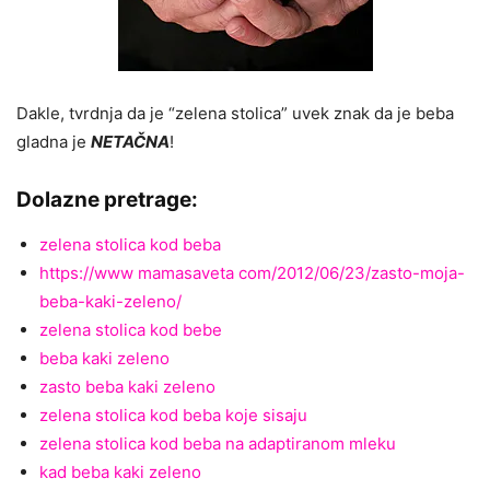
Dakle, tvrdnja da je “zelena stolica” uvek znak da je beba
gladna je
NETAČNA
!
Dolazne pretrage:
zelena stolica kod beba
https://www mamasaveta com/2012/06/23/zasto-moja-
beba-kaki-zeleno/
zelena stolica kod bebe
beba kaki zeleno
zasto beba kaki zeleno
zelena stolica kod beba koje sisaju
zelena stolica kod beba na adaptiranom mleku
kad beba kaki zeleno