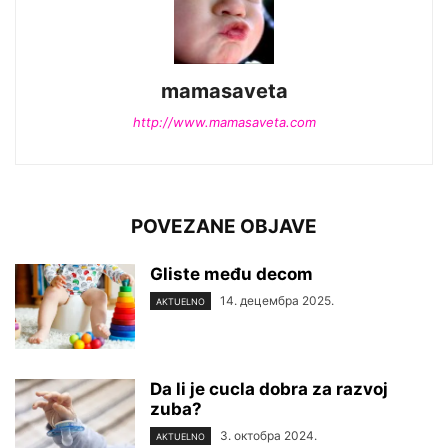
mamasaveta
http://www.mamasaveta.com
POVEZANE OBJAVE
Gliste među decom
14. децембра 2025.
AKTUELNO
Da li je cucla dobra za razvoj
zuba?
3. октобра 2024.
AKTUELNO