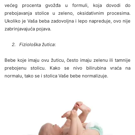
većeg procenta gvožđa u formuli, koja dovodi do
prebojavanja stolice u zeleno, oksidativnim procesima.
Ukoliko je Vaša beba zadovoljna i lepo napreduje, ovo nije
zabrinjavajuća pojava.
2. Fiziološka žutica
:
Bebe koje imaju ovu žuticu, često imaju zelenu ili tamnije
prebojenu stolicu. Kako se nivo bilirubina vraća na
normalu, tako se i stolica Vaše bebe normalizuje.