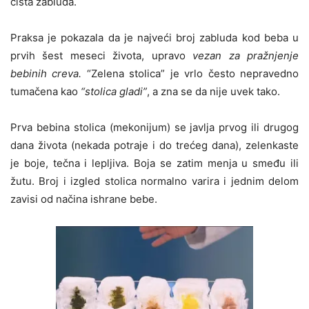
čista zabluda.
Praksa je pokazala da je najveći broj zabluda kod beba u
prvih šest meseci života, upravo
vezan za pražnjenje
bebinih creva.
“Zelena stolica” je vrlo često nepravedno
tumačena kao
“stolica gladi”
, a zna se da nije uvek tako.
Prva bebina stolica (mekonijum) se javlja prvog ili drugog
dana života (nekada potraje i do trećeg dana), zelenkaste
je boje, tečna i lepljiva. Boja se zatim menja u smeđu ili
žutu. Broj i izgled stolica normalno varira i jednim delom
zavisi od načina ishrane bebe.