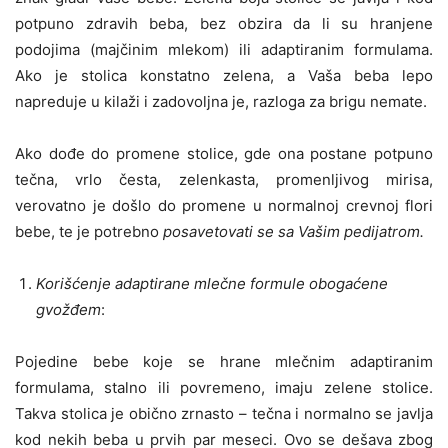
potpuno zdravih beba, bez obzira da li su hranjene
podojima (majčinim mlekom) ili adaptiranim formulama.
Ako je stolica konstatno zelena, a Vaša beba lepo
napreduje u kilaži i zadovoljna je, razloga za brigu nemate.
Ako dođe do promene stolice, gde ona postane potpuno
tečna, vrlo česta, zelenkasta, promenljivog mirisa,
verovatno je došlo do promene u normalnoj crevnoj flori
bebe, te je potrebno
posavetovati se sa Vašim pedijatrom.
Korišćenje adaptirane mlečne formule obogaćene
gvožđem
:
Pojedine bebe koje se hrane mlečnim adaptiranim
formulama, stalno ili povremeno, imaju zelene stolice.
Takva stolica je obično zrnasto – tečna i normalno se javlja
kod nekih beba u prvih par meseci. Ovo se dešava zbog