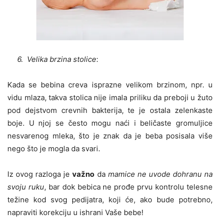
6. Velika brzina stolice
:
Kada se bebina creva isprazne velikom brzinom, npr. u
vidu mlaza, takva stolica nije imala priliku da preboji u žuto
pod dejstvom crevnih bakterija, te je ostala zelenkaste
boje. U njoj se često mogu naći i beličaste gromuljice
nesvarenog mleka, što je znak da je beba posisala više
nego što je mogla da svari.
Iz ovog razloga je
važno
da
mamice ne uvode dohranu na
svoju ruku
, bar dok bebica ne prođe prvu kontrolu telesne
težine kod svog pedijatra, koji će, ako bude potrebno,
napraviti korekciju u ishrani Vaše bebe!