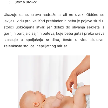
5. Sluz u stolici
:
Ukazuje da su creva nadražena, ali ne uvek. Obično se
javlja u vidu proliva. Kod prehlađenih beba je pojava sluzi u
stolici uobičajena stvar, jer dolazi do slivanja sekreta iz
gornjih partija disajnih puteva, koje beba guta i preko creva
izbacuje u spoljašnju sredinu, često u vidu sluzave,
zelenkaste stolice, neprijatnog mirisa.