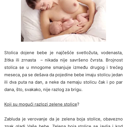
Stolica dojene bebe je najčešće svetložuta, vodenasta,
žitka ili zrnasta – nikada nije savršeno čvrsta. Brojnost
stolica se u mnogome smanjuje između drugog i trećeg
meseca, pa se dešava da pojedine bebe imaju stolicu jedan
ili dva puta na dan, a neke da nemaju stolicu čak i po par
dana, što, svakako, nije razlog za brigu.
Koji su mogući razlozi zelene stolice
?
Zabluda je verovanje da je zelena boja stolice, obavezno
znak gladi Vaše bebe. Zelena boja stolice se javlja i kod