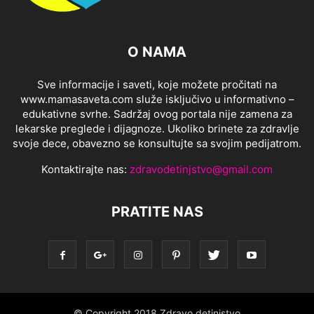
O NAMA
Sve informacije i saveti, koje možete pročitati na
www.mamasaveta.com služe isključivo u informativno –
edukativne svrhe. Sadržaj ovog portala nije zamena za
lekarske preglede i dijagnoze. Ukoliko brinete za zdravlje
svoje dece, obavezno se konsultujte sa svojim pedijatrom.
Kontaktirajte nas:
zdravodetinjstvo@gmail.com
PRATITE NAS
© Copyright 2018 Zdravo detinjstvo