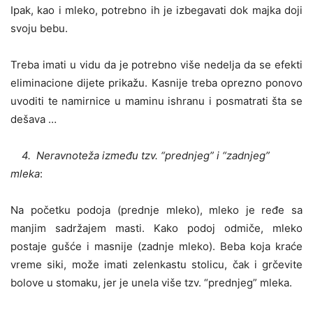
Ipak, kao i mleko, potrebno ih je izbegavati dok majka doji
svoju bebu.
Treba imati u vidu da je potrebno više nedelja da se efekti
eliminacione dijete prikažu. Kasnije treba oprezno ponovo
uvoditi te namirnice u maminu ishranu i posmatrati šta se
dešava …
4. Neravnoteža između tzv. “prednjeg” i “zadnjeg”
mleka
:
Na početku podoja (prednje mleko), mleko je ređe sa
manjim sadržajem masti. Kako podoj odmiče, mleko
postaje gušće i masnije (zadnje mleko). Beba koja kraće
vreme siki, može imati zelenkastu stolicu, čak i grčevite
bolove u stomaku, jer je unela više tzv. “prednjeg” mleka.