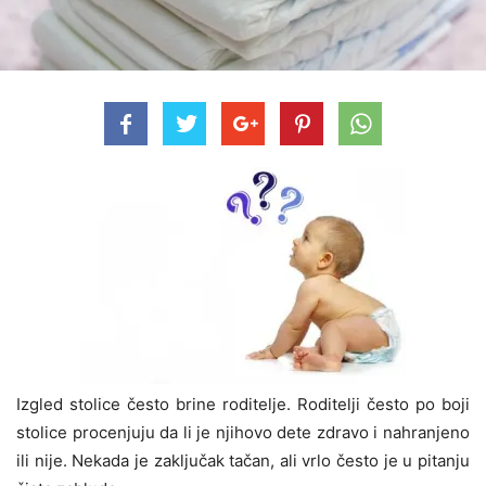
Izgled stolice često brine roditelje. Roditelji često po boji
stolice procenjuju da li je njihovo dete zdravo i nahranjeno
ili nije. Nekada je zaključak tačan, ali vrlo često je u pitanju