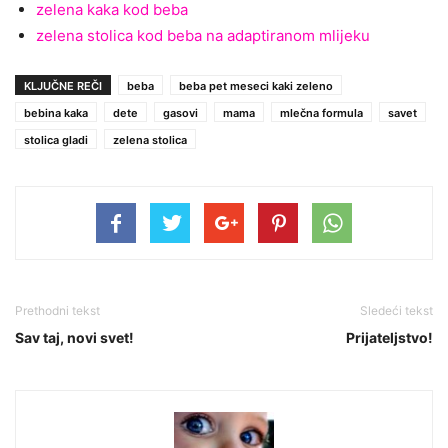
zelena kaka kod beba
zelena stolica kod beba na adaptiranom mlijeku
KLJUČNE REČI
beba
beba pet meseci kaki zeleno
bebina kaka
dete
gasovi
mama
mlečna formula
savet
stolica gladi
zelena stolica
Prethodni tekst
Sledeći tekst
Sav taj, novi svet!
Prijateljstvo!