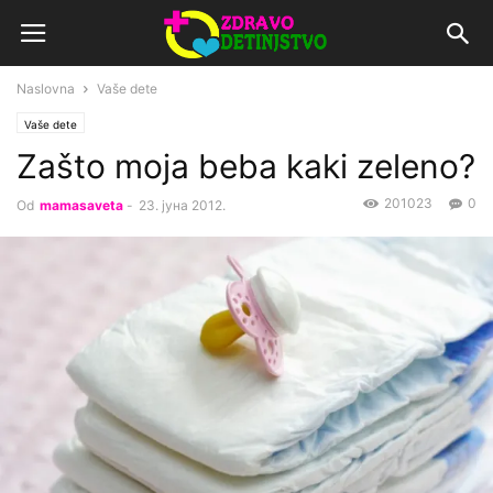
Naslovna
Vaše dete
Vaše dete
Zašto moja beba kaki zeleno?
201023
0
Od
mamasaveta
-
23. јуна 2012.