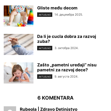
Gliste među decom
14. децембра 2025.
AKTUELNO
Da li je cucla dobra za razvoj
zuba?
3. октобра 2024.
AKTUELNO
Zašto „pametni uređaji“ nisu
pametni za razvoj dece?
9. августа 2024.
AKTUELNO
6 KOMENTARA
Rubeola | Zdravo Detinjstvo