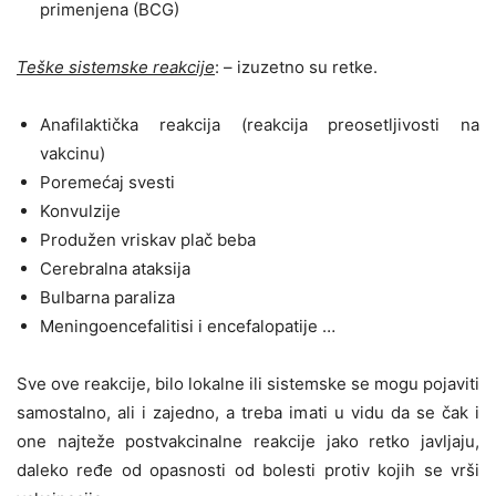
primenjena (BCG)
Teške sistemske reakcije
: – izuzetno su retke.
Anafilaktička reakcija (reakcija preosetljivosti na
vakcinu)
Poremećaj svesti
Konvulzije
Produžen vriskav plač beba
Cerebralna ataksija
Bulbarna paraliza
Meningoencefalitisi i encefalopatije …
Sve ove reakcije, bilo lokalne ili sistemske se mogu pojaviti
samostalno, ali i zajedno, a treba imati u vidu da se čak i
one najteže postvakcinalne reakcije jako retko javljaju,
daleko ređe od opasnosti od bolesti protiv kojih se vrši