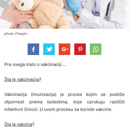
photo: Freepic
Pre svega malo o vakcinaciji….
Šta je vakcinacija
?
Vakcinacija (imunizacija) je proces kojim se postiže
otpornost prema bolestima, koje uzrokuju različiti
infektivni činioci. U ovom procesu se koriste
vakcine
.
Šta je vakcina
?