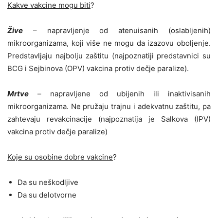
Kakve vakcine mogu biti
?
Žive
– napravljenje od atenuisanih (oslabljenih)
mikroorganizama, koji više ne mogu da izazovu oboljenje.
Predstavljaju najbolju zaštitu (najpoznatiji predstavnici su
BCG i Sejbinova (OPV) vakcina protiv dečje paralize).
Mrtve
– napravljene od ubijenih ili inaktivisanih
mikroorganizama. Ne pružaju trajnu i adekvatnu zaštitu, pa
zahtevaju revakcinacije (najpoznatija je Salkova (IPV)
vakcina protiv dečje paralize)
Koje su osobine dobre vakcine
?
Da su neškodljive
Da su delotvorne