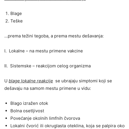
Blage
Teške
…prema težini tegoba, a prema mestu dešavanja:
I. Lokalne – na mestu primene vakcine
II. Sistemske – reakcijom celog organizma
U
blage lokalne reakcije
se ubrajaju simptomi koji se
dešavaju na samom mestu primene u vidu:
Blago izražen otok
Bolna osetljivost
Povećanje okolnih limfnih čvorova
Lokalni čvorić ili okruglasta oteklina, koja se palpira oko