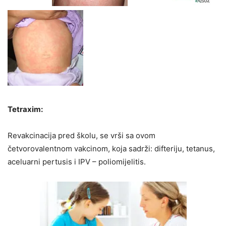
Tetraxim:
Revakcinacija pred školu, se vrši sa ovom
četvorovalentnom vakcinom, koja sadrži: difteriju, tetanus,
aceluarni pertusis i IPV – poliomijelitis.