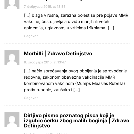
7. фебруара 2015. at 18:55
[…] blaga virusna, zarazna bolest se pre pojave MMR
vakcine, često javljala u vidu manjih ili većih
epidemija, uglavnom, u vrtićima i školama. […]
Odgovori
Morbilli | Zdravo Detinjstvo
8. фебруара 2015. at 13:47
[…] način sprečavanja ovog oboljenja je sprovođenje
redovne, zakonom obavezne vakcinacije MMR
kombinovanom vakcinom (Mumps Measles Rubella)
protiv rubeole, zaušaka i […]
Odgovori
Dirljivo pismo poznatog pisca koji je
izgubio ćerku zbog malih boginja | Zdravo
Detinjstvo