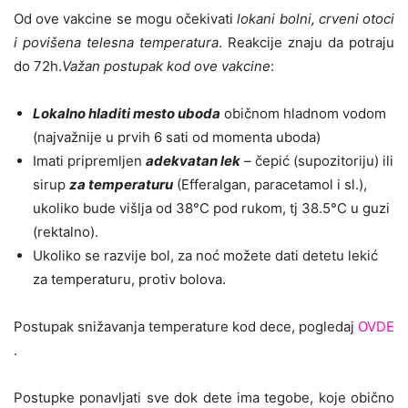
Od ove vakcine se mogu očekivati
lokani bolni, crveni otoci
i povišena telesna temperatura
. Reakcije znaju da potraju
do 72h.
Važan postupak kod ove vakcine
:
Lokalno hladiti mesto uboda
običnom hladnom vodom
(najvažnije u prvih 6 sati od momenta uboda)
Imati pripremljen
adekvatan lek
– čepić (supozitoriju) ili
sirup
za temperaturu
(Efferalgan, paracetamol i sl.),
ukoliko bude višlja od 38°C pod rukom, tj 38.5°C u guzi
(rektalno).
Ukoliko se razvije bol, za noć možete dati detetu lekić
za temperaturu, protiv bolova.
Postupak snižavanja temperature kod dece, pogledaj
OVDE
.
Postupke ponavljati sve dok dete ima tegobe, koje obično