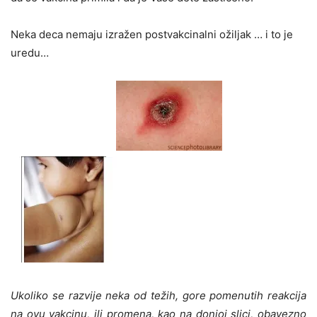
Neka deca nemaju izražen postvakcinalni ožiljak … i to je
uredu…
Ukoliko se razvije neka od težih, gore pomenutih reakcija
na ovu vakcinu, ili promena, kao na donjoj slici, obavezno