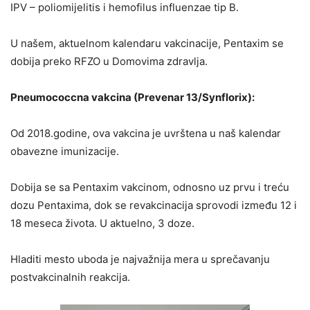
IPV – poliomijelitis i hemofilus influenzae tip B.
U našem, aktuelnom kalendaru vakcinacije, Pentaxim se
dobija preko RFZO u Domovima zdravlja.
Pneumococcna vakcina (Prevenar 13/Synflorix):
Od 2018.godine, ova vakcina je uvrštena u naš kalendar
obavezne imunizacije.
Dobija se sa Pentaxim vakcinom, odnosno uz prvu i treću
dozu Pentaxima, dok se revakcinacija sprovodi između 12 i
18 meseca života. U aktuelno, 3 doze.
Hladiti mesto uboda je najvažnija mera u sprečavanju
postvakcinalnih reakcija.