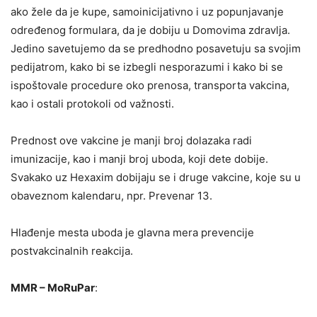
ako žele da je kupe, samoinicijativno i uz popunjavanje
određenog formulara, da je dobiju u Domovima zdravlja.
Jedino savetujemo da se predhodno posavetuju sa svojim
pedijatrom, kako bi se izbegli nesporazumi i kako bi se
ispoštovale procedure oko prenosa, transporta vakcina,
kao i ostali protokoli od važnosti.
Prednost ove vakcine je manji broj dolazaka radi
imunizacije, kao i manji broj uboda, koji dete dobije.
Svakako uz Hexaxim dobijaju se i druge vakcine, koje su u
obaveznom kalendaru, npr. Prevenar 13.
Hlađenje mesta uboda je glavna mera prevencije
postvakcinalnih reakcija.
MMR – MoRuPar
: