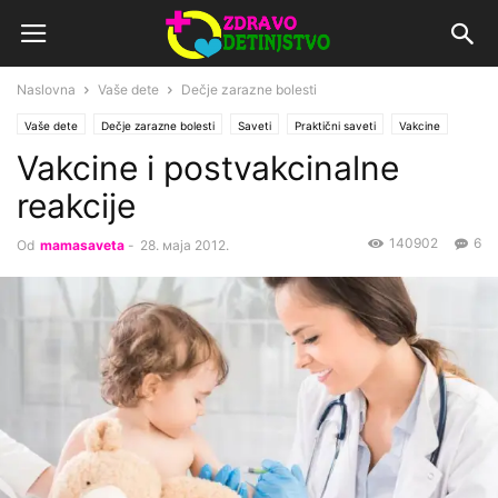
Naslovna
Vaše dete
Dečje zarazne bolesti
Vaše dete
Dečje zarazne bolesti
Saveti
Praktični saveti
Vakcine
Vakcine i postvakcinalne
reakcije
140902
6
Od
mamasaveta
-
28. маја 2012.