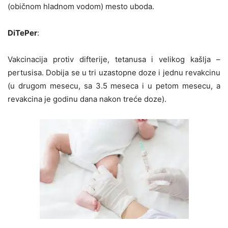
(običnom hladnom vodom) mesto uboda.
DiTePer
:
Vakcinacija protiv difterije, tetanusa i velikog kašlja –
pertusisa. Dobija se u tri uzastopne doze i jednu revakcinu
(u drugom mesecu, sa 3.5 meseca i u petom mesecu, a
revakcina je godinu dana nakon treće doze).