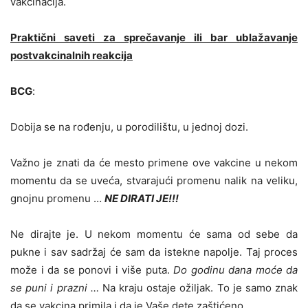
vakcinacija.
Praktični saveti za sprečavanje ili bar ublažavanje
postvakcinalnih reakcija
BCG
:
Dobija se na rođenju, u porodilištu, u jednoj dozi.
Važno je znati da će mesto primene ove vakcine u nekom
momentu da se uveća, stvarajući promenu nalik na veliku,
gnojnu promenu …
NE DIRATI JE!!!
Ne dirajte je. U nekom momentu će sama od sebe da
pukne i sav sadržaj će sam da istekne napolje. Taj proces
može i da se ponovi i više puta.
Do godinu dana moće da
se puni i prazni …
Na kraju ostaje ožiljak. To je samo znak
da se vakcina primila i da je Vaše dete zaštićeno.