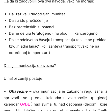
…a da bi zadovoljili ova dva navoda, vakcine moraju:
Da izazivaju dugotrajan imunitet
Da su što prečišćenije
Bez proteinskih supstanci
Da ne deluju teratogeno ( na plod ) ili kancerogeno
Da se adekvatno čuvaju i transportuju (da se ne prekida
tzv. „hladni lanac“, koji zahteva transport vakcine na
određenoj temperaturi)
Da li je imunizacija obavezna
?
U našoj zemlji postoje:
–
Obavezne
– ova imunizacija je zakonom regulisana, a
sprovodi se prema kalendaru vakcinacije (pogledaj
kalendar
OVDE
) nad svima, tj. nad osobama (decom), koje
mogu biti izložene riziku od oboljevanja od određenih