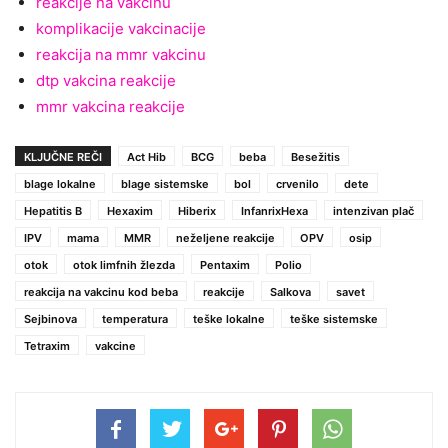
reakcije na vakcinu
komplikacije vakcinacije
reakcija na mmr vakcinu
dtp vakcina reakcije
mmr vakcina reakcije
KLJUČNE REČI
Act Hib
BCG
beba
Besežitis
blage lokalne
blage sistemske
bol
crvenilo
dete
Hepatitis B
Hexaxim
Hiberix
InfanrixHexa
intenzivan plač
IPV
mama
MMR
neželjene reakcije
OPV
osip
otok
otok limfnih žlezda
Pentaxim
Polio
reakcija na vakcinu kod beba
reakcije
Salkova
savet
Sejbinova
temperatura
teške lokalne
teške sistemske
Tetraxim
vakcine