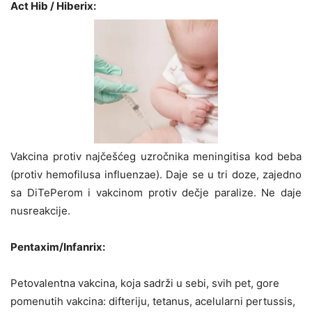
Act Hib / Hiberix:
Vakcina protiv najčešćeg uzročnika meningitisa kod beba
(protiv hemofilusa influenzae). Daje se u tri doze, zajedno
sa DiTePerom i vakcinom protiv dečje paralize. Ne daje
nusreakcije.
Pentaxim/Infanrix:
Petovalentna vakcina, koja sadrži u sebi, svih pet, gore
pomenutih vakcina: difteriju, tetanus, acelularni pertussis,