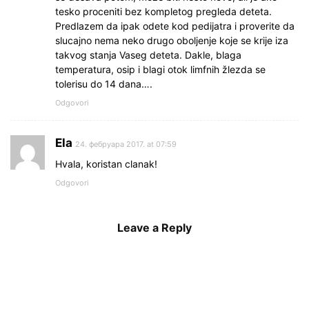
tesko proceniti bez kompletog pregleda deteta.
Predlazem da ipak odete kod pedijatra i proverite da
slucajno nema neko drugo oboljenje koje se krije iza
takvog stanja Vaseg deteta. Dakle, blaga
temperatura, osip i blagi otok limfnih žlezda se
tolerisu do 14 dana….
Odgovori
Ela
24. фебруара 2017. at 07:59
Hvala, koristan clanak!
Odgovori
Leave a Reply