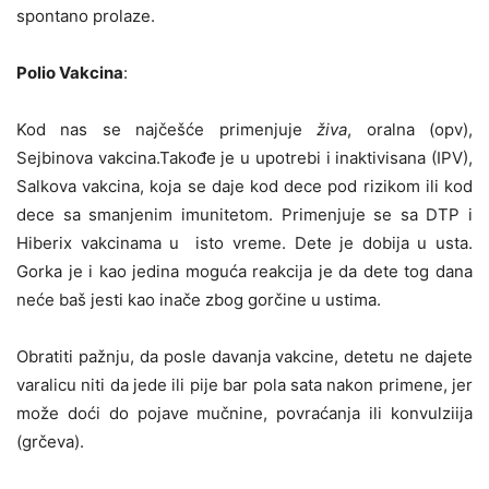
spontano prolaze.
Polio Vakcina
:
Kod nas se najčešće primenjuje
živa
, oralna (opv),
Sejbinova vakcina.Takođe je u upotrebi i inaktivisana (IPV),
Salkova vakcina, koja se daje kod dece pod rizikom ili kod
dece sa smanjenim imunitetom. Primenjuje se sa DTP i
Hiberix vakcinama u isto vreme. Dete je dobija u usta.
Gorka je i kao jedina moguća reakcija je da dete tog dana
neće baš jesti kao inače zbog gorčine u ustima.
Obratiti pažnju, da posle davanja vakcine, detetu ne dajete
varalicu niti da jede ili pije bar pola sata nakon primene, jer
može doći do pojave mučnine, povraćanja ili konvulziija
(grčeva).