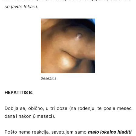
se javite lekaru.
Besežitis
HEPATITIS B
:
Dobija se, obično, u tri doze (na rođenju, te posle mesec
dana i nakon 6 meseci).
Pošto nema reakcija, savetujem samo
malo lokalno hladiti