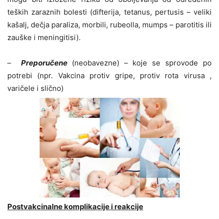
teških zaraznih bolesti (difterija, tetanus, pertusis – veliki
kašalj, dečja paraliza, morbili, rubeolla, mumps – parotitis ili
zauške i meningitisi).
–
Preporučene
(neobavezne) – koje se sprovode po
potrebi (npr. Vakcina protiv gripe, protiv rota virusa ,
varičele i slično)
Postvakcinalne komplikacije i reakcije