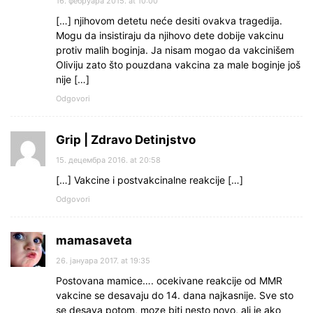
16. фебруара 2015. at 10:00
[…] njihovom detetu neće desiti ovakva tragedija.
Mogu da insistiraju da njihovo dete dobije vakcinu
protiv malih boginja. Ja nisam mogao da vakcinišem
Oliviju zato što pouzdana vakcina za male boginje još
nije […]
Odgovori
Grip | Zdravo Detinjstvo
15. децембра 2016. at 20:58
[…] Vakcine i postvakcinalne reakcije […]
Odgovori
mamasaveta
26. јануара 2017. at 19:35
Postovana mamice…. ocekivane reakcije od MMR
vakcine se desavaju do 14. dana najkasnije. Sve sto
se desava potom, moze biti nesto novo, ali je ako