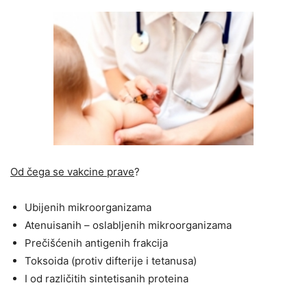
Od čega se vakcine prave
?
Ubijenih mikroorganizama
Atenuisanih – oslabljenih mikroorganizama
Prečišćenih antigenih frakcija
Toksoida (protiv difterije i tetanusa)
I od različitih sintetisanih proteina