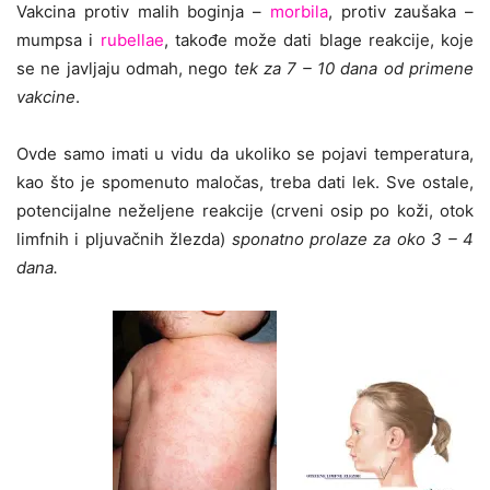
Vakcina protiv malih boginja –
morbila
, protiv zaušaka –
mumpsa i
rubellae
, takođe može dati blage reakcije, koje
se ne javljaju odmah, nego
tek za 7 – 10 dana od primene
vakcine
.
Ovde samo imati u vidu da ukoliko se pojavi temperatura,
kao što je spomenuto maločas, treba dati lek. Sve ostale,
potencijalne neželjene reakcije (crveni osip po koži, otok
limfnih i pljuvačnih žlezda)
sponatno prolaze za oko 3 – 4
dana.