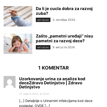
Da li je cucla dobra za razvoj
zuba?
3. октобра 2024.
AKTUELNO
Zašto „pametni uređaji“ nisu
pametni za razvoj dece?
9. августа 2024.
AKTUELNO
1 KOMENTAR
Uzorkovanje urina za analize kod
deceZdravo Detinjstvo | Zdravo
Detinjstvo
21. марта 2013. at 12:01
[…] Detaljnije o Urinarnim infekcijama kod dece
pogledaj, OVDE […]