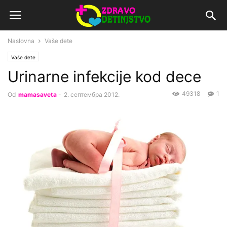
Naslovna
Vaše dete
Vaše dete
Urinarne infekcije kod dece
49318
1
Od
mamasaveta
-
2. септембра 2012.