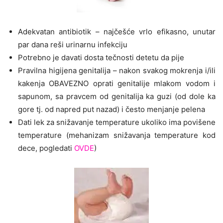
Adekvatan antibiotik – najčešće vrlo efikasno, unutar
par dana reši urinarnu infekciju
Potrebno je davati dosta tečnosti detetu da pije
Pravilna higijena genitalija – nakon svakog mokrenja i/ili
kakenja OBAVEZNO oprati genitalije mlakom vodom i
sapunom, sa pravcem od genitalija ka guzi (od dole ka
gore tj. od napred put nazad) i često menjanje pelena
Dati lek za snižavanje temperature ukoliko ima povišene
temperature (mehanizam snižavanja temperature kod
dece, pogledati
OVDE
)