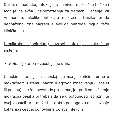
Dakle, na početku, infekcija je na nivou mokraćne bešike i
tada je najlakša i najbezazlenija za tretman i lečenje, ali
vremenom, ukoliko infekcija mokraćne bešike prođe
neopaženo, ona napreduje sve do bubrega, dajući težu
kliničku sliku.
Nemikrobni (indirektni) uzroci infekcija mokraćnog
sistema
:
Retencija urina
– zaostajanje urina
U nekim situacijama, zaostajanje manje količine urina u
mokraćnom sistemu, nakon njegovog izbacivanja (u toalet
ili pelenu), može dovesti do problema, jer prilikom piškenja
mokraćna bešika bi trebala da se u potpunosti isprazni, te
ovaj zaostali urin može biti dobra podloga za naseljavanje
bakterija i češće, ponovljene pojave infekcije.