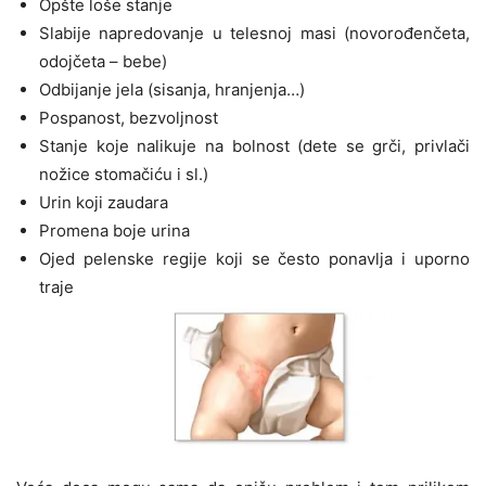
Opšte loše stanje
Slabije napredovanje u telesnoj masi (novorođenčeta,
odojčeta – bebe)
Odbijanje jela (sisanja, hranjenja…)
Pospanost, bezvoljnost
Stanje koje nalikuje na bolnost (dete se grči, privlači
nožice stomačiću i sl.)
Urin koji zaudara
Promena boje urina
Ojed pelenske regije koji se često ponavlja i uporno
traje