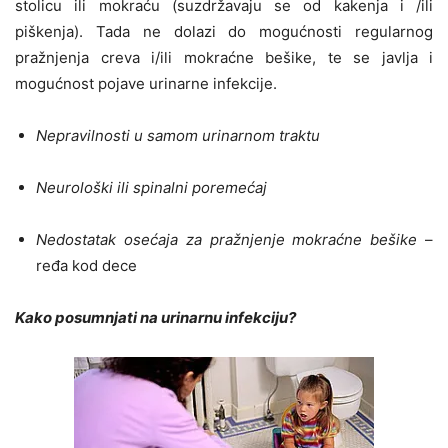
stolicu ili mokraću (suzdržavaju se od kakenja i /ili
piškenja). Tada ne dolazi do mogućnosti regularnog
pražnjenja creva i/ili mokraćne bešike, te se javlja i
mogućnost pojave urinarne infekcije.
Nepravilnosti u samom urinarnom traktu
Neurološki ili spinalni poremećaj
Nedostatak osećaja za pražnjenje mokraćne bešike
–
ređa kod dece
Kako posumnjati na urinarnu infekciju?