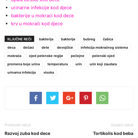
urinarne infekcije kod djece
bakterije u mokraci kod dece
krv u mokraći kod djece
KLJUČNE REČI
bakterija
bakterije
bubreg
čašica
deca
dečaci
dete
devojčice
infekcija mokraćnog sistema
mokraća
ojed pelenske regije
pečejne
pelenski ojed
promena boje urina
temperatura
urin
urin koji zaudara
urinarna infekcija
visoka
Prethodni tekst
Sledeći tekst
Razvoj zuba kod dece
Tortikolis kod beba