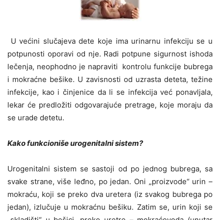
U većini slučajeva dete koje ima urinarnu infekciju se u
potpunosti oporavi od nje. Radi potpune sigurnost ishoda
lečenja, neophodno je napraviti kontrolu funkcije bubrega
i mokraćne bešike. U zavisnosti od uzrasta deteta, težine
infekcije, kao i činjenice da li se infekcija već ponavljala,
lekar će predložiti odgovarajuće pretrage, koje moraju da
se urade detetu.
Kako funkcioniše urogenitalni sistem?
Urogenitalni sistem se sastoji od po jednog bubrega, sa
svake strane, više leđno, po jedan. Oni „proizvode“ urin –
mokraću, koji se preko dva uretera (iz svakog bubrega po
jedan), izlučuje u mokraćnu bešiku. Zatim se, urin koji se
„skladišti“ u bešici, preko uretre – mokraćovoda (unutar