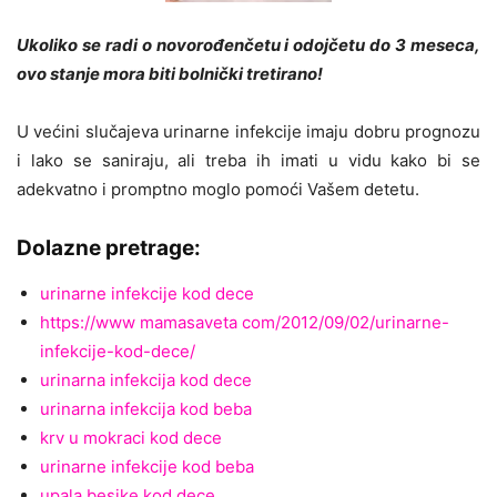
Ukoliko se radi o novorođenčetu i odojčetu do 3 meseca,
ovo stanje mora biti bolnički tretirano!
U većini slučajeva urinarne infekcije imaju dobru prognozu
i lako se saniraju, ali treba ih imati u vidu kako bi se
adekvatno i promptno moglo pomoći Vašem detetu.
Dolazne pretrage:
urinarne infekcije kod dece
https://www mamasaveta com/2012/09/02/urinarne-
infekcije-kod-dece/
urinarna infekcija kod dece
urinarna infekcija kod beba
krv u mokraci kod dece
urinarne infekcije kod beba
upala besike kod dece