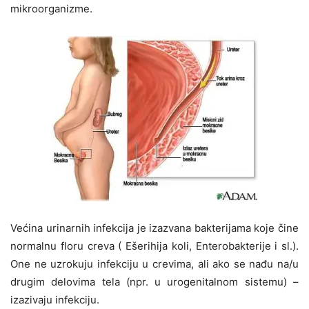
mikroorganizme.
Većina urinarnih infekcija je izazvana bakterijama koje čine
normalnu floru creva ( Ešerihija koli, Enterobakterije i sl.).
One ne uzrokuju infekciju u crevima, ali ako se nađu na/u
drugim delovima tela (npr. u urogenitalnom sistemu) –
izazivaju infekciju.