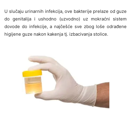
U slučaju urinarnih infekcija, ove bakterije prelaze od guze
do genitalija i ushodno (uzvodno) uz mokraćni sistem
dovode do infekcije, a najčešće sve zbog loše odrađene
higijene guze nakon kakenja tj. izbacivanja stolice.