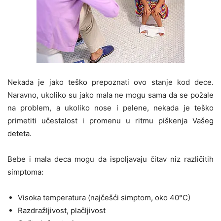
Nekada je jako teško prepoznati ovo stanje kod dece.
Naravno, ukoliko su jako mala ne mogu sama da se požale
na problem, a ukoliko nose i pelene, nekada je teško
primetiti učestalost i promenu u ritmu piškenja Vašeg
deteta.
Bebe i mala deca mogu da ispoljavaju čitav niz različitih
simptoma:
Visoka temperatura (najčešći simptom, oko 40°C)
Razdražljivost, plačljivost