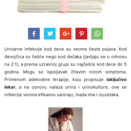
Urinarne infekcije kod dece su veoma česta pojava. Kod
devojčica su češće nego kod dečaka (javljaju se u odnosu
na 2:1), a prema uzrasnoj grupi su najčešće kod dece do 5
godina. Mogu se ispoljavati čitavim nizom simptoma.
Primenom adekvatne terapije, koju propisuje
isključivo
lekar
, a na osnovu nalaza urina i urinokulture, ove se
infekcije veoma efikasno saniraju, mada ima i izuzetaka.