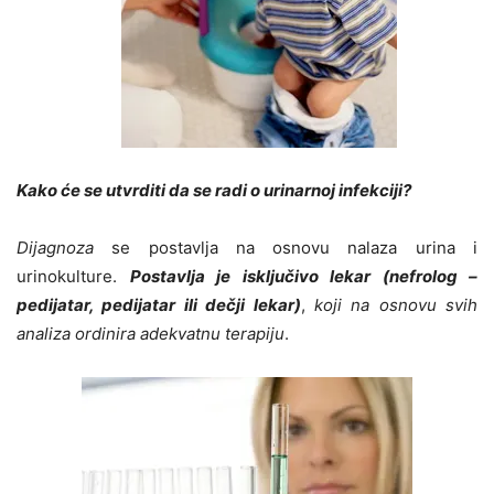
Kako će se utvrditi da se radi o urinarnoj infekciji?
Dijagnoza
se postavlja na osnovu nalaza urina i
urinokulture.
Postavlja je isključivo lekar (nefrolog –
pedijatar, pedijatar ili dečji lekar)
,
koji na osnovu svih
analiza ordinira adekvatnu terapiju
.