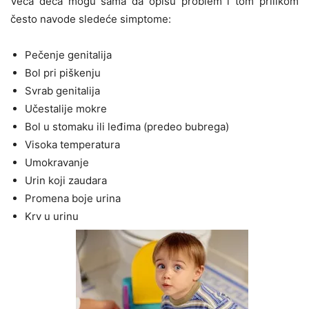
Veća deca mogu sama da opišu problem i tom prilikom
često navode sledeće simptome:
Pečenje genitalija
Bol pri piškenju
Svrab genitalija
Učestalije mokre
Bol u stomaku ili leđima (predeo bubrega)
Visoka temperatura
Umokravanje
Urin koji zaudara
Promena boje urina
Krv u urinu