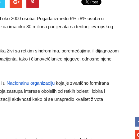
u
 od oko 2000 osoba. Pogađa između 6% i 8% osoba u
da ima oko 30 miliona pacijenata na teritoriji evropskog
nika živi sa retkim sindromima, poremećajima ili dijagnozom
 pacijenta, tako i članove/članice njegove, odnosno njene
ži u
Nacionalnu organizaciju
koja je zvanično formirana
a zastupa interese obolelih od retkih bolesti, lobira i
aciji aktivnosti kako bi se unapredio kvalitet života