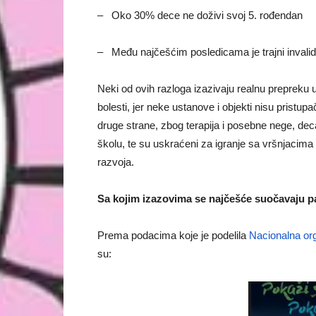
–
Oko 30% dece ne doživi svoj 5. rođendan
–
Među najčešćim posledicama je trajni invalidi
Neki od ovih razloga izazivaju realnu prepreku
bolesti, jer neke ustanove i objekti nisu pristu
druge strane, zbog terapija i posebne nege, deca
školu, te su uskraćeni za igranje sa vršnjacim
razvoja.
Sa kojim izazovima se najčešće suočavaju pa
Prema podacima koje je podelila
Nacionalna org
su: