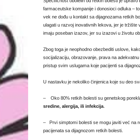
Specifičnost obolelih od retkih bolesti je upravo
farmaceutske kompanije i donosioci odluka – tol
vek ne dođu u kontakt sa dijagnozama retkih bo
ulagati u razvoj inovativnih lekova, jer je tržišt
imaju poseban izazov, jer su izazovi u životu obol
Zbog toga je neophodno obezbediti uslove, kako
socijalizaciju, obrazovanje, prava na adekvatnu
pristup svim uslugama koje pacijenti sa dijagno
U nastavku je nekoliko činjenica koje su deo sva
–
Oko 80% retkih bolesti su genetskog porekla
sredine, alergija, ili infekcija
.
–
Prvi simptomi bolesti se mogu javiti već na r
pacijenata sa dijagnozom retkih bolesti.