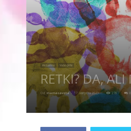
Aktuelno
Vaše dete
RETKI? DA, ALI 
Od
mamasaveta
-
17. августа 2023.
278
0