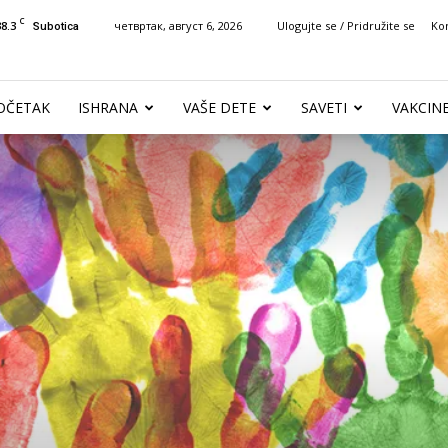
C
38.3
четвртак, август 6, 2026
Ulogujte se / Pridružite se
Ko
Subotica
OČETAK
ISHRANA
VAŠE DETE
SAVETI
VAKCIN