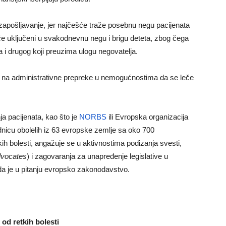
 zapošljavanje, jer najčešće traže posebnu negu pacijenata
šće uključeni u svakodnevnu negu i brigu deteta, zbog čega
a i drugog koji preuzima ulogu negovatelja.
etko na administrativne prepreke u nemogućnostima da se leče
a pacijenata, kao što je
NORBS
ili Evropska organizacija
ednicu obolelih iz 63 evropske zemlje sa oko 700
kih bolesti, angažuje se u aktivnostima podizanja svesti,
dvocates
) i zagovaranja za unapređenje legislative u
kada je u pitanju evropsko zakonodavstvo.
od retkih bolesti