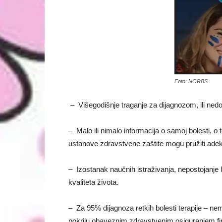
Foto: NORBS
–
Višegodišnje traganje za dijagnozom, ili ned
–
Malo ili nimalo informacija o samoj bolesti, o
ustanove zdravstvene zaštite mogu pružiti ade
–
Izostanak naučnih istraživanja, nepostojanje
kvaliteta života.
–
Za 95% dijagnoza retkih bolesti terapije – n
pokriju obaveznim zdravstvenim osiguranjem fina