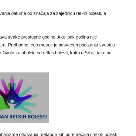
nja datuma od značaja za zajednicu retkih bolesti, a
žava svake prestupne godine. Ako ipak godina nije
ara. Prethodno, ceo mesec je posvećen podizanju svesti o
 života za obolele od retkih bolesti, kako u Srbiji, tako na
ehanizma otkrivanja metaboličkih poremećaja i retkih bolesti