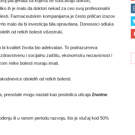
 broj pacijenata sa kojima se suočavaju doktori,
iko ih je malo da doktori nekad za ceo svoj profesionalni
lesti. Farmaceutskim kompanijama je često priličan izazov
e vrlo malo da bi investicija bila opravdana. Donosioci odluka
elih od retkih bolesti višestruki.
 bi kvalitet života bio adekvatan. To podrazumeva
 zdravstvenu i socijalnu zaštitu, ekonomsku nezavisnost i
zom retke bolesti moraju imati.
kodnevice obolelih od retkih bolesti:
, preostale mogu nastati kao posledica uticaja
životne
ođenju ili u ranom periodu razvoja, što je slučaj kod 50%