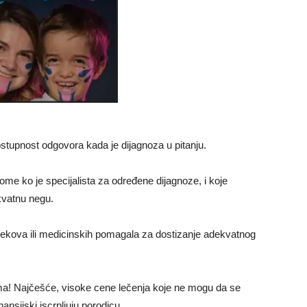
ostupnost odgovora kada je dijagnoza u pitanju.
 tome ko je specijalista za određene dijagnoze, i koje
kvatnu negu.
 lekova ili medicinskih pomagala za dostizanje adekvatnog
ema! Najčešće, visoke cene lečenja koje ne mogu da se
nsijski iscrpljuju porodicu.