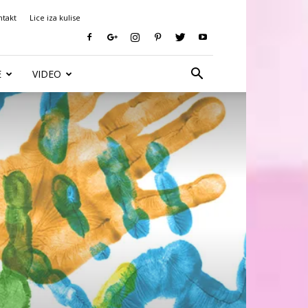
ntakt
Lice iza kulise
E
VIDEO