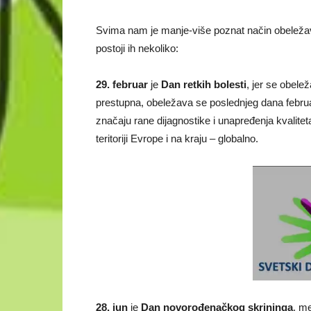
Svima nam je manje-više poznat način obeležava
postoji ih nekoliko:
29. februar
je
Dan retkih bolesti
, jer se obele
prestupna, obeležava se poslednjeg dana febru
značaju rane dijagnostike i unapređenja kvaliteta
teritoriji Evrope i na kraju – globalno.
28. jun
je
Dan novorođenačkog skrininga
, m