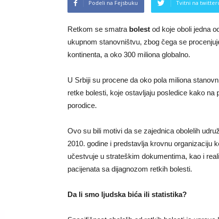
Podeli na Fejsbuku
Tvitni na twitter
Retkom se smatra
bolest
od koje oboli jedna
ukupnom stanovništvu, zbog čega se procenjuje 
kontinenta, a oko 300 miliona globalno.
U Srbiji su procene da oko pola miliona stanov
retke bolesti, koje ostavljaju posledice kako na
porodice.
Ovo su bili motivi da se zajednica obolelih udru
2010. godine i predstavlja krovnu organizaciju koj
učestvuje u strateškim dokumentima, kao i realiz
pacijenata sa dijagnozom retkih bolesti.
Da li smo ljudska bića ili statistika?