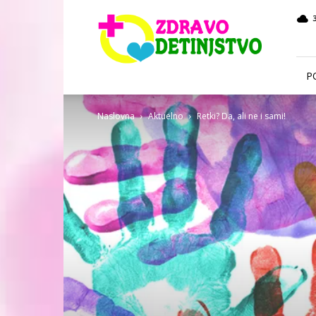
Zdravo
Detinjstvo
P
Naslovna
Aktuelno
Retki? Da, ali ne i sami!