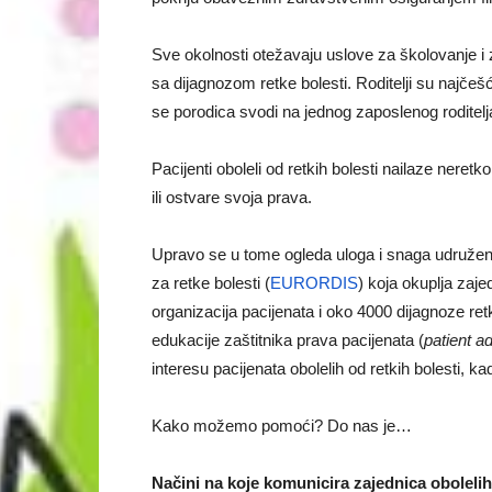
Sve okolnosti otežavaju uslove za školovanje i
sa dijagnozom retke bolesti. Roditelji su najče
se porodica svodi na jednog zaposlenog roditelj
Pacijenti oboleli od retkih bolesti nailaze ner
ili ostvare svoja prava.
Upravo se u tome ogleda uloga i snaga udruženj
za retke bolesti (
EURORDIS
) koja okuplja zaj
organizacija pacijenata i oko 4000 dijagnoze ret
edukacije zaštitnika prava pacijenata (
patient a
interesu pacijenata obolelih od retkih bolesti, 
Kako možemo pomoći? Do nas je…
Načini na koje komunicira zajednica obolelih 