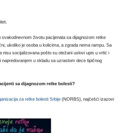
tet.
 u svakodnevnom životu pacijenata sa dijagnozom retke
pačni, ukoliko je osoba u kolicima, a zgrada nema rampu. Sa
 nisu socijalizovana pošto su otežani uslovi upis u vrtić i
a i napredovanjem u skladu sa uzrastom dece tipičnog
cijenti sa dijagnozom retke bolesti?
anizacija za retke bolesti Srbije
(NORBS), najčešći izazovi