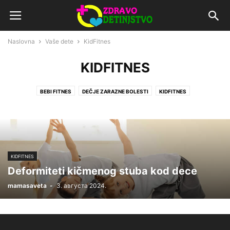
Naslovna
Vaše dete
KidFitnes
KIDFITNES
BEBI FITNES
DEČJE ZARAZNE BOLESTI
KIDFITNES
KIDFITNES
Deformiteti kičmenog stuba kod dece
mamasaveta
-
3. августа 2024.