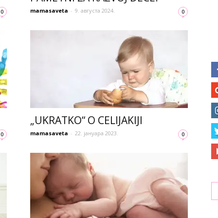
mamasaveta
-
9. августа 2024.
0
0
„UKRATKO“ O CELIJAKIJI
mamasaveta
-
22. јануара 2023.
0
0