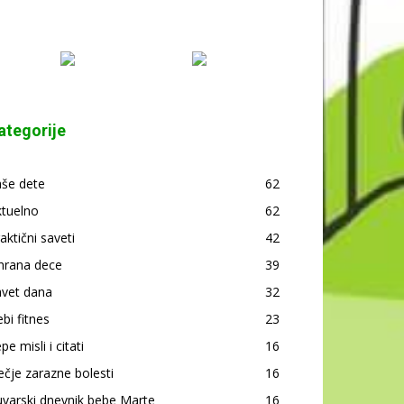
ategorije
aše dete
62
ktuelno
62
aktični saveti
42
hrana dece
39
avet dana
32
bi fitnes
23
pe misli i citati
16
čje zarazne bolesti
16
varski dnevnik bebe Marte
16