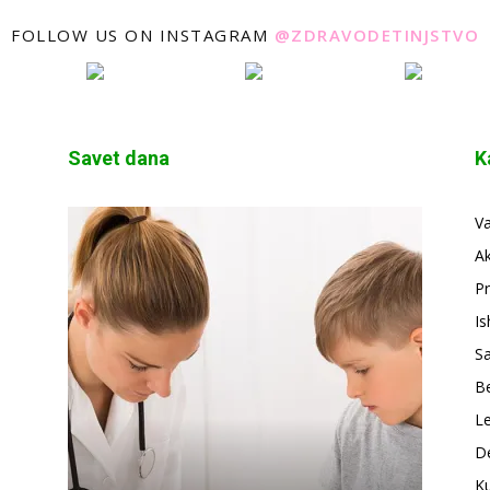
FOLLOW US ON INSTAGRAM
@ZDRAVODETINJSTVO
Savet dana
K
V
A
Pr
Is
S
Be
Le
De
Ku