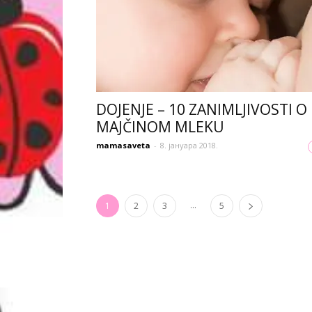
DOJENJE – 10 ZANIMLJIVOSTI O
MAJČINOM MLEKU
mamasaveta
-
8. јануара 2018.
...
1
2
3
5