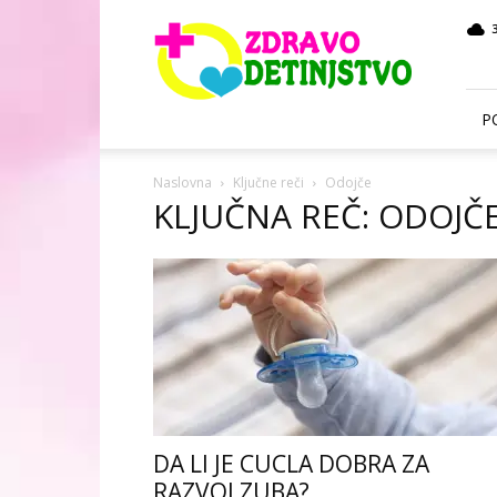
Zdravo
Detinjstvo
P
Naslovna
Ključne reči
Odojče
KLJUČNA REČ: ODOJČ
DA LI JE CUCLA DOBRA ZA
RAZVOJ ZUBA?