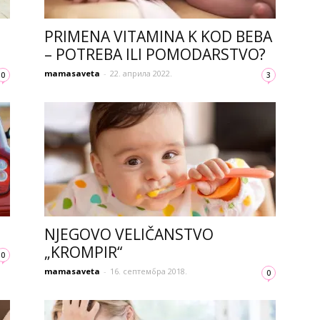
PRIMENA VITAMINA K KOD BEBA
– POTREBA ILI POMODARSTVO?
mamasaveta
-
22. априла 2022.
0
3
NJEGOVO VELIČANSTVO
„KROMPIR“
0
mamasaveta
-
16. септембра 2018.
0