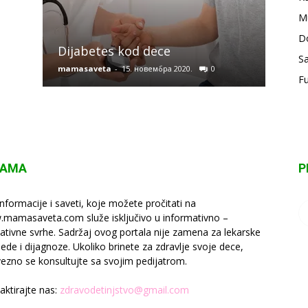
M
Osno
D
Dijabetes kod dece
kod 
Sa
mamasaveta
-
15. новембра 2020.
0
mamas
F
NAMA
P
informacije i saveti, koje možete pročitati na
mamasaveta.com služe isključivo u informativno –
ativne svrhe. Sadržaj ovog portala nije zamena za lekarske
lede i dijagnoze. Ukoliko brinete za zdravlje svoje dece,
ezno se konsultujte sa svojim pedijatrom.
aktirajte nas:
zdravodetinjstvo@gmail.com