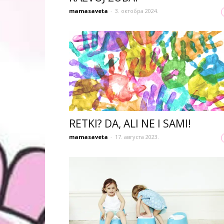
mamasaveta
-
3. октобра 2024.
RETKI? DA, ALI NE I SAMI!
mamasaveta
-
17. августа 2023.