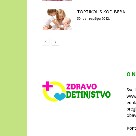
TORTIKOLIS KOD BEBA
30. септембра 2012.
O 
Sve 
www.
eduk
preg
obav
Kont