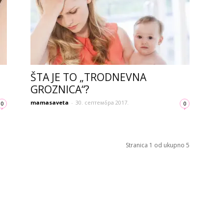
ŠTA JE TO „TRODNEVNA
GROZNICA“?
mamasaveta
-
30. септембра 2017.
0
0
Stranica 1 od ukupno 5