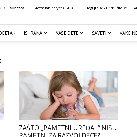
C
38.3
четвртак, август 6, 2026
Ulogujte se / Pridružite se
Ko
Subotica
OČETAK
ISHRANA
VAŠE DETE
SAVETI
VAKCIN
E
ZAŠTO „PAMETNI UREĐAJI“ NISU
PAMETNI ZA RAZVOJ DECE?