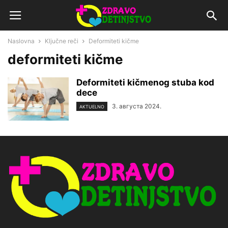
Naslovna
Ključne reči
Deformiteti kičme
deformiteti kičme
Deformiteti kičmenog stuba kod
dece
3. августа 2024.
AKTUELNO