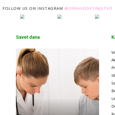
FOLLOW US ON INSTAGRAM
@ZDRAVODETINJSTVO
Savet dana
K
V
A
Pr
Is
S
Be
Le
De
Ku