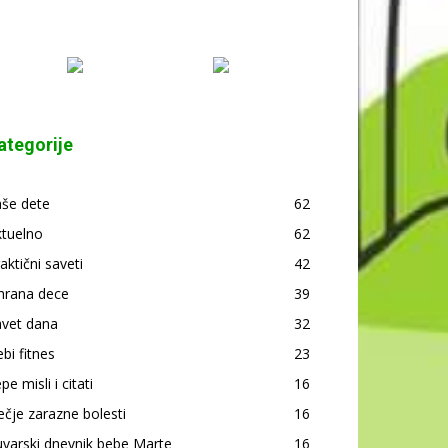
ategorije
aše dete
62
ktuelno
62
aktični saveti
42
hrana dece
39
avet dana
32
bi fitnes
23
pe misli i citati
16
čje zarazne bolesti
16
varski dnevnik bebe Marte
16