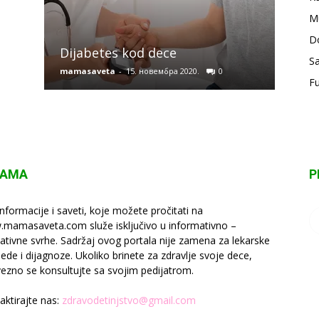
M
Osno
D
Dijabetes kod dece
kod 
Sa
mamasaveta
-
15. новембра 2020.
0
mamas
F
NAMA
P
informacije i saveti, koje možete pročitati na
mamasaveta.com služe isključivo u informativno –
ativne svrhe. Sadržaj ovog portala nije zamena za lekarske
lede i dijagnoze. Ukoliko brinete za zdravlje svoje dece,
ezno se konsultujte sa svojim pedijatrom.
aktirajte nas:
zdravodetinjstvo@gmail.com