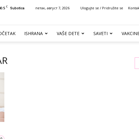
C
40.5
петак, август 7, 2026
Ulogujte se / Pridružite se
Konta
Subotica
OČETAK
ISHRANA
VAŠE DETE
SAVETI
VAKCIN
AR
0