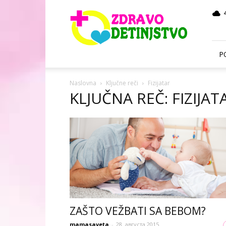
Zdravo
Detinjstvo
P
Naslovna
Ključne reči
Fizijatar
KLJUČNA REČ: FIZIJAT
ZAŠTO VEŽBATI SA BEBOM?
mamasaveta
-
28. августа 2015.