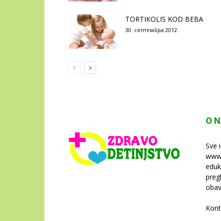
TORTIKOLIS KOD BEBA
30. септембра 2012.
O 
Sve 
www.
eduk
preg
obav
Kont