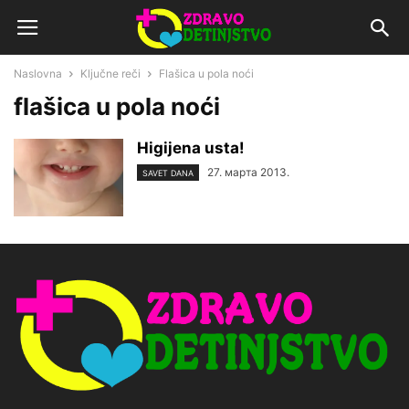
Naslovna
Ključne reči
Flašica u pola noći
flašica u pola noći
Higijena usta!
27. марта 2013.
SAVET DANA