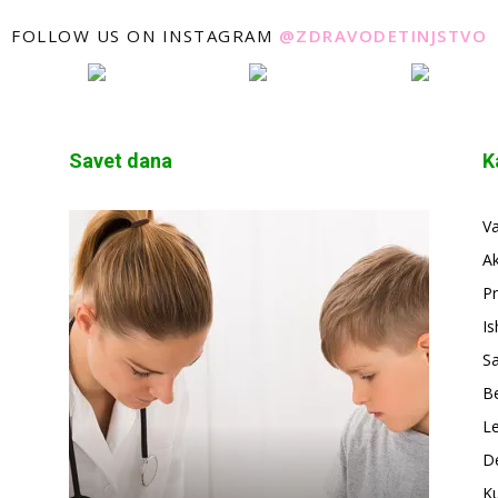
FOLLOW US ON INSTAGRAM
@ZDRAVODETINJSTVO
Savet dana
K
V
A
Pr
Is
S
Be
Le
De
Ku