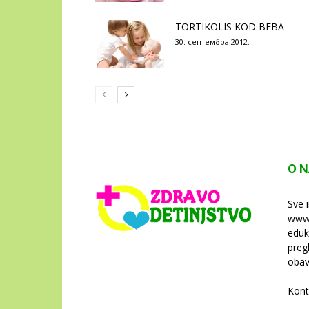
TORTIKOLIS KOD BEBA
30. септембра 2012.
O 
Sve 
www.
eduk
preg
obav
Kont