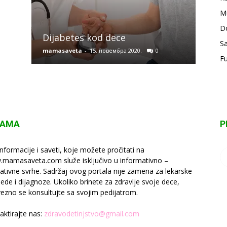
M
Osno
D
Dijabetes kod dece
kod 
Sa
mamasaveta
-
15. новембра 2020.
0
mamas
F
NAMA
P
informacije i saveti, koje možete pročitati na
mamasaveta.com služe isključivo u informativno –
ativne svrhe. Sadržaj ovog portala nije zamena za lekarske
lede i dijagnoze. Ukoliko brinete za zdravlje svoje dece,
ezno se konsultujte sa svojim pedijatrom.
aktirajte nas:
zdravodetinjstvo@gmail.com