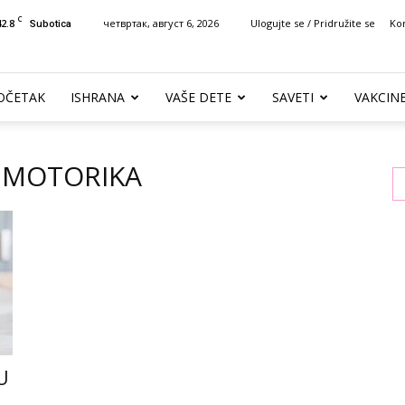
C
42.8
четвртак, август 6, 2026
Ulogujte se / Pridružite se
Ko
Subotica
OČETAK
ISHRANA
VAŠE DETE
SAVETI
VAKCIN
A MOTORIKA
U