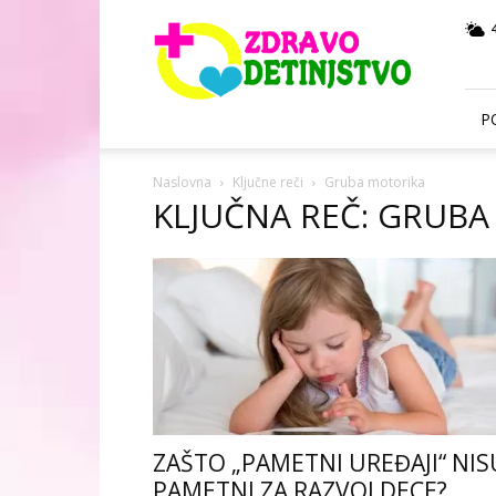
Zdravo
Detinjstvo
P
Naslovna
Ključne reči
Gruba motorika
KLJUČNA REČ: GRUB
ZAŠTO „PAMETNI UREĐAJI“ NIS
PAMETNI ZA RAZVOJ DECE?