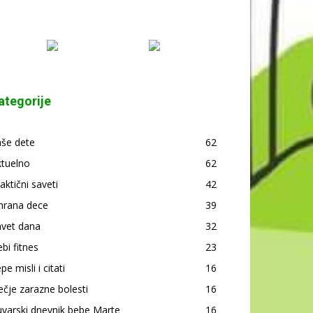
ategorije
aše dete
62
ktuelno
62
aktični saveti
42
hrana dece
39
avet dana
32
bi fitnes
23
pe misli i citati
16
čje zarazne bolesti
16
varski dnevnik bebe Marte
16