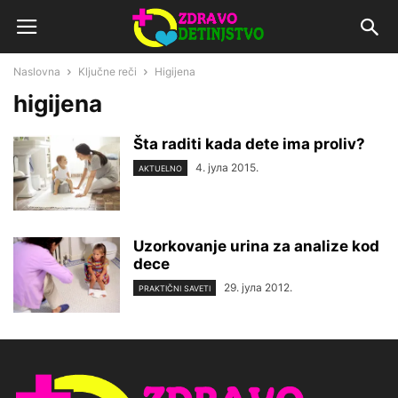
Naslovna
Ključne reči
Higijena
higijena
Šta raditi kada dete ima proliv?
4. јула 2015.
AKTUELNO
Uzorkovanje urina za analize kod
dece
29. јула 2012.
PRAKTIČNI SAVETI