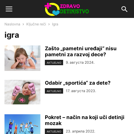
Naslovna
Ključne reči
Igra
igra
Zašto „pametni uređaji“ nisu
pametni za razvoj dece?
9. августа 2024.
AKTUELNO
Odabir „sportića“ za dete?
17. августа 2023.
AKTUELNO
Pokret – način na koji uči detinji
mozak
23. априла 2022.
AKTUELNO