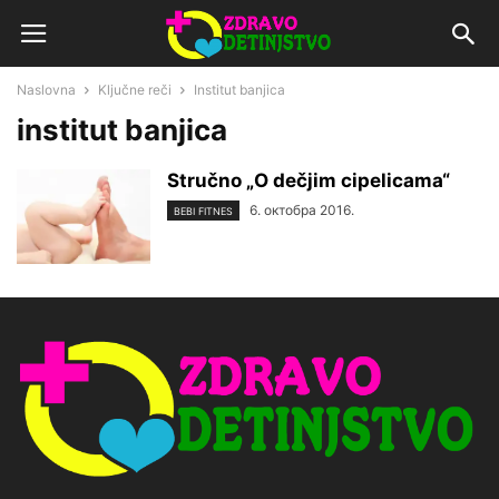
Naslovna
Ključne reči
Institut banjica
institut banjica
Stručno „O dečjim cipelicama“
6. октобра 2016.
BEBI FITNES