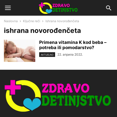
Naslovna
Ključne reči
Ishrana novorođenčeta
ishrana novorođenčeta
Primena vitamina K kod beba –
potreba ili pomodarstvo?
22. априла 2022.
AKTUELNO