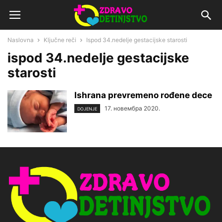
Naslovna
Ključne reči
Ispod 34.nedelje gestacijske starosti
ispod 34.nedelje gestacijske
starosti
Ishrana prevremeno rođene dece
17. новембра 2020.
DOJENJE