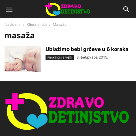
Naslovna
Ključne reči
Masaža
masaža
Ublažimo bebi grčeve u 6 koraka
8. фебруара 2015.
PRAKTIČNI SAVETI