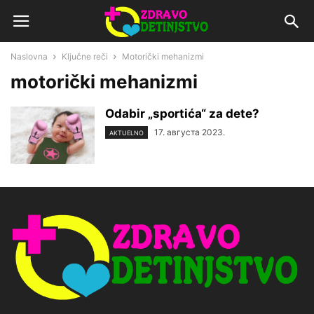
Naslovna
Ključne reči
Motorički mehanizmi
motorički mehanizmi
Odabir „sportića“ za dete?
17. августа 2023.
AKTUELNO