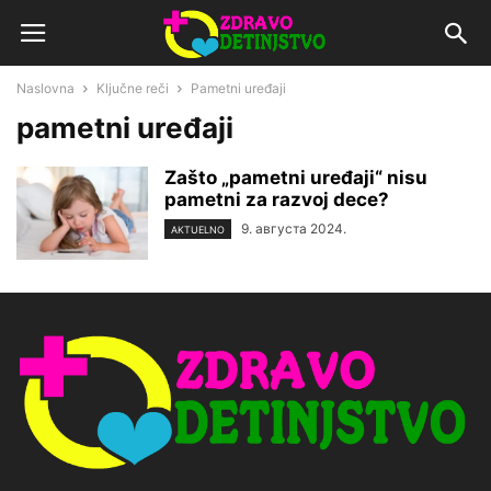
Naslovna
Ključne reči
Pametni uređaji
pametni uređaji
Zašto „pametni uređaji“ nisu
pametni za razvoj dece?
9. августа 2024.
AKTUELNO