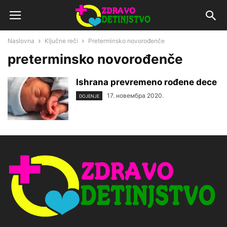
Naslovna
Ključne reči
Preterminsko novorođenče
preterminsko novorođenče
Ishrana prevremeno rođene dece
17. новембра 2020.
DOJENJE