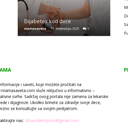
M
Osno
D
Dijabetes kod dece
kod 
Sa
mamasaveta
-
15. новембра 2020.
0
mamas
F
NAMA
P
informacije i saveti, koje možete pročitati na
mamasaveta.com služe isključivo u informativno –
ativne svrhe. Sadržaj ovog portala nije zamena za lekarske
lede i dijagnoze. Ukoliko brinete za zdravlje svoje dece,
ezno se konsultujte sa svojim pedijatrom.
aktirajte nas:
zdravodetinjstvo@gmail.com