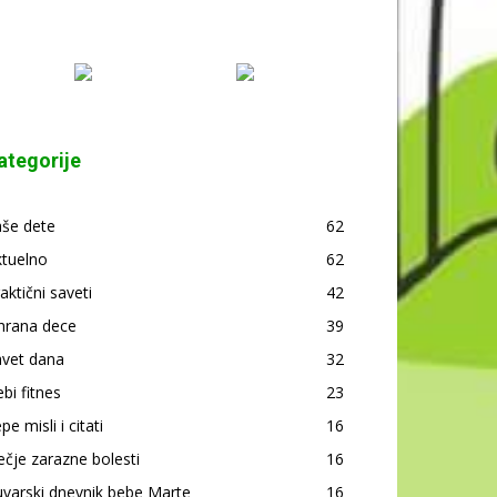
ategorije
aše dete
62
ktuelno
62
aktični saveti
42
hrana dece
39
avet dana
32
bi fitnes
23
pe misli i citati
16
čje zarazne bolesti
16
varski dnevnik bebe Marte
16