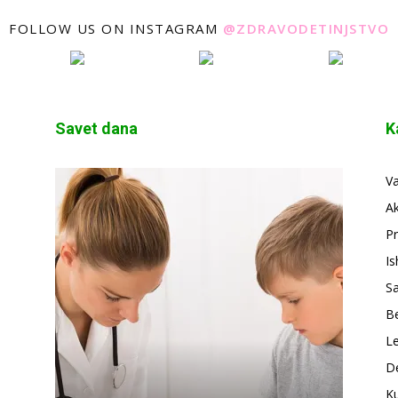
FOLLOW US ON INSTAGRAM
@ZDRAVODETINJSTVO
Savet dana
K
V
A
Pr
Is
S
Be
Le
De
Ku