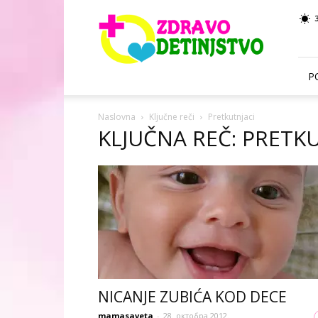
Zdravo
Detinjstvo
P
Naslovna
Ključne reči
Pretkutnjaci
KLJUČNA REČ: PRETK
NICANJE ZUBIĆA KOD DECE
mamasaveta
-
28. октобра 2012.