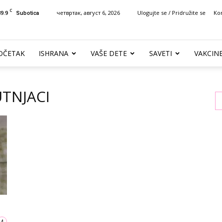
C
39.9
четвртак, август 6, 2026
Ulogujte se / Pridružite se
Ko
Subotica
OČETAK
ISHRANA
VAŠE DETE
SAVETI
VAKCIN
UTNJACI
4