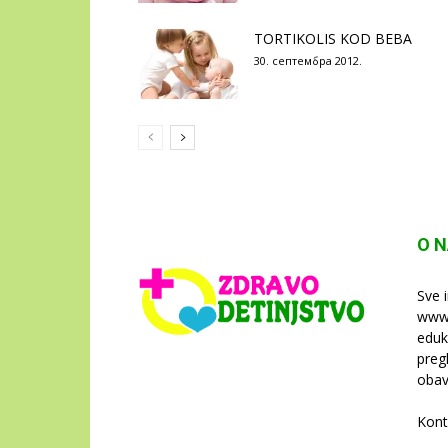
TORTIKOLIS KOD BEBA
30. септембра 2012.
O 
Sve 
www.
eduk
preg
obav
Kont