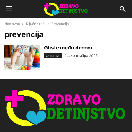
Naslovna
Ključne reči
Prevencija
prevencija
Gliste među decom
14. децембра 2025.
AKTUELNO