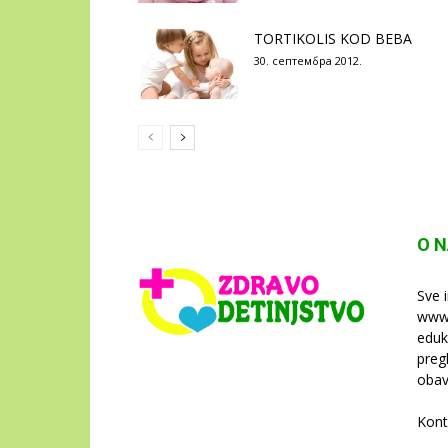
TORTIKOLIS KOD BEBA
30. септембра 2012.
O 
Sve 
www.
eduk
preg
obav
Kont