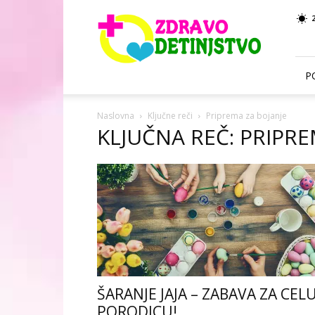
Zdravo
Detinjstvo
P
Naslovna
Ključne reči
Priprema za bojanje
KLJUČNA REČ: PRIPRE
ŠARANJE JAJA – ZABAVA ZA CEL
PORODICU!