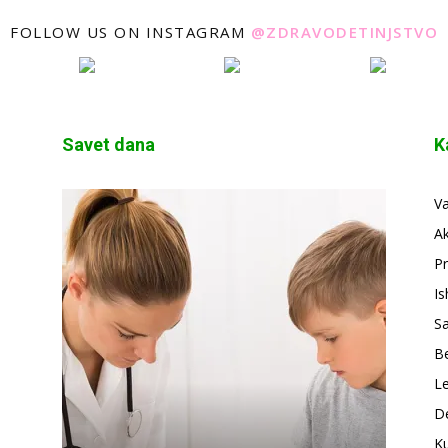
FOLLOW US ON INSTAGRAM
@ZDRAVODETINJSTVO
Savet dana
K
V
A
Pr
Is
S
Be
Le
De
Ku