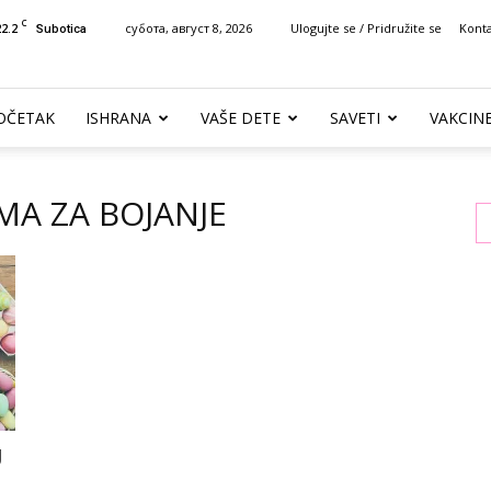
C
22.2
субота, август 8, 2026
Ulogujte se / Pridružite se
Kont
Subotica
OČETAK
ISHRANA
VAŠE DETE
SAVETI
VAKCIN
MA ZA BOJANJE
U