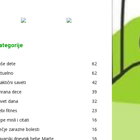
ategorije
aše dete
62
ktuelno
62
aktični saveti
42
hrana dece
39
avet dana
32
bi fitnes
23
pe misli i citati
16
čje zarazne bolesti
16
varski dnevnik bebe Marte
16