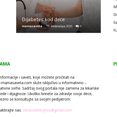
M
Osno
D
Dijabetes kod dece
kod 
Sa
mamasaveta
-
15. новембра 2020.
0
mamas
F
NAMA
P
informacije i saveti, koje možete pročitati na
mamasaveta.com služe isključivo u informativno –
ativne svrhe. Sadržaj ovog portala nije zamena za lekarske
lede i dijagnoze. Ukoliko brinete za zdravlje svoje dece,
ezno se konsultujte sa svojim pedijatrom.
aktirajte nas:
zdravodetinjstvo@gmail.com