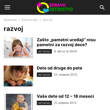
Naslovna
Ključne reči
Razvoj
razvoj
Zašto „pametni uređaji“ nisu
pametni za razvoj dece?
9. августа 2024.
AKTUELNO
Dete od druge do pete
23. априла 2012.
AKTUELNO
Vaše dete od 12 – 18 meseci
21. априла 2012.
AKTUELNO