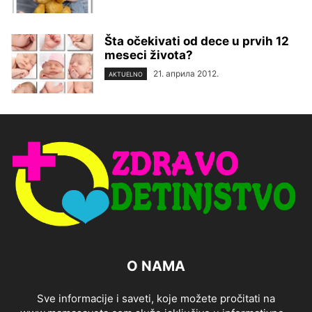
Šta očekivati od dece u prvih 12
meseci života?
21. априла 2012.
AKTUELNO
O NAMA
Sve informacije i saveti, koje možete pročitati na