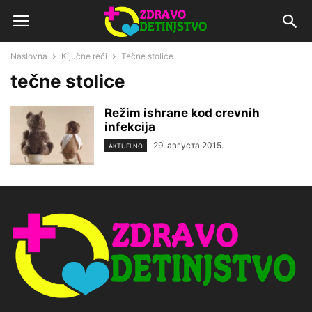
Naslovna
Ključne reči
Tečne stolice
tečne stolice
Režim ishrane kod crevnih
infekcija
29. августа 2015.
AKTUELNO