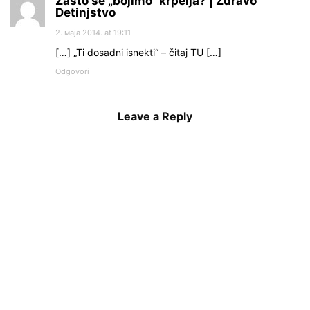
Zašto se „bojimo“ krpelja? | Zdravo
Detinjstvo
2. маја 2014. at 19:11
[…] „Ti dosadni isnekti“ – čitaj TU […]
Odgovori
Leave a Reply