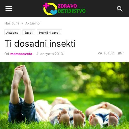
Naslovna
Aktuelno
Aktuelno
Saveti
Praktični saveti
Ti dosadni insekti
10132
1
Od
mamasaveta
-
4. августа 2013.