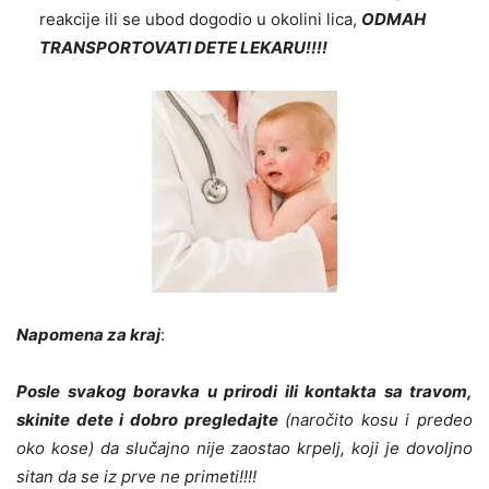
reakcije ili se ubod dogodio u okolini lica,
ODMAH
TRANSPORTOVATI DETE LEKARU!!!!
Napomena za kraj
:
Posle svakog boravka u prirodi ili kontakta sa travom,
skinite dete i dobro pregledajte
(naročito kosu i predeo
oko kose) da slučajno nije zaostao krpelj, koji je dovoljno
sitan da se iz prve ne primeti!!!!