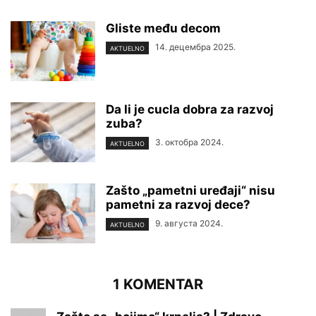
Gliste među decom
14. децембра 2025.
AKTUELNO
Da li je cucla dobra za razvoj
zuba?
3. октобра 2024.
AKTUELNO
Zašto „pametni uređaji“ nisu
pametni za razvoj dece?
9. августа 2024.
AKTUELNO
1 KOMENTAR