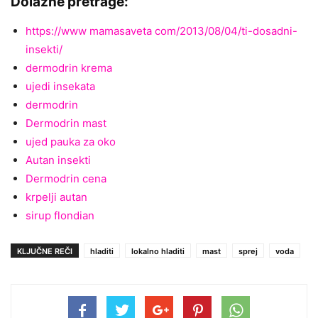
Dolazne pretrage:
https://www mamasaveta com/2013/08/04/ti-dosadni-
insekti/
dermodrin krema
ujedi insekata
dermodrin
Dermodrin mast
ujed pauka za oko
Autan insekti
Dermodrin cena
krpelji autan
sirup flondian
KLJUČNE REČI
hladiti
lokalno hladiti
mast
sprej
voda