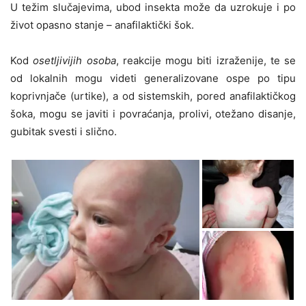
U težim slučajevima, ubod insekta može da uzrokuje i po
život opasno stanje – anafilaktički šok.
Kod
osetljivijih osoba
, reakcije mogu biti izraženije, te se
od lokalnih mogu videti generalizovane ospe po tipu
koprivnjače (urtike), a od sistemskih, pored anafilaktičkog
šoka, mogu se javiti i povraćanja, prolivi, otežano disanje,
gubitak svesti i slično.