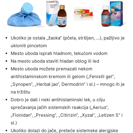
Ukoliko je ostala „žaoka“ (pčela, stršljen, …), pažljivo je
ukloniti pincetom
Mesto uboda isprati hladnom, tekućom vodom
Na mesto uboda staviti hladan oblog ili led
Mesto uboda možete premazati nekom
antihistaminskom kremom ili gelom („Fenistil gel“,
„Synopen“, „Herbal jao“, Dermodrin“ i sl.) – mnogo ih je
na tržištu
Dobro je dati i neki antihistaminski lek, u cilju
sprečavanja jačih sistemskih reakcija („Aerius“,
„Flonidan“, „Pressing“, „Citirizin“, „Xyzal“, „Letizen S“ i
sl.)
Ukoliko dolazi do jače, preteće sistemske alergjske