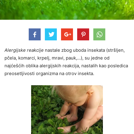
Alergijske reakcije
nastale zbog uboda insekata (stršljen,
pčela, komarci, krpelj, mravi, pauk,…), su jedne od
najćešćih oblika alergijskih reakcija, nastalih kao posledica
preosetljivosti organizma na otrov insekta.