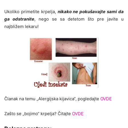
Ukoliko primetite krpelja,
nikako ne pokušavajte sami da
ga odstranite
, nego se sa detetom što pre javite u
najbližem lekaru!
Članak na temu „Alergijska kijavica“, pogledajte
OVDE
Zašto se „bojimo“ krpelja? Čitajte
OVDE