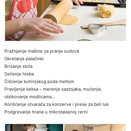
Pražnjenje mašine za pranje sudova
Okretanje palačinki
Brisanje stola
Sečenje hleba
Čišćenje kuhinjskog poda metlom
Pravljenje keksa – merenje sastojaka, mućenje,
oblikovanje modlicama…
Korišćenje otvarača za konzerve i prese za beli luk
Podgrevanje hrane u mikrotalasnoj rerni