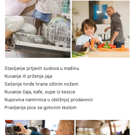
Stavljanje prljavih sudova u mašinu
Kuvanje ili prženje jaja
Sečenje tvrđe hrane oštrim nožem
Kuvanje čaja, kafe, supe iz kesice
Kupovina namirnica u obližnjoj prodavnici
Pravljenje pice sa gotovim testom