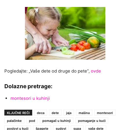
Pogledajte: „Vaše dete od druge do pete“,
ovde
Dolazne pretrage:
montesori u kuhinji
KLJUČNE REČI
deca
dete
jaja
mašina
montesori
palačinke
pod
pomagač u kuhinji
pomaganje u kući
poslovi u kući
špagete
sudovi
supa
vaše dete