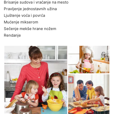
Brisanje sudova i vraćanje na mesto
Pravljenje jednostavnih užina
Ljuštenje voća i povrća
Mućenje mikserom
Sečenje mekše hrane nožem
Rendanje