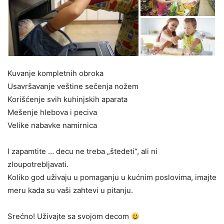
Kuvanje kompletnih obroka
Usavršavanje veštine sečenja nožem
Korišćenje svih kuhinjskih aparata
Mešenje hlebova i peciva
Velike nabavke namirnica
I zapamtite … decu ne treba „štedeti“, ali ni
zloupotrebljavati.
Koliko god uživaju u pomaganju u kućnim poslovima, imajte
meru kada su vaši zahtevi u pitanju.
Srećno! Uživajte sa svojom decom