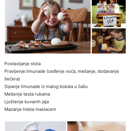
Postavljanje stola
Pravljenje limunade (ceđenje voća, mešanje, dodavanje
šećera)
Sipanje limunade iz malog bokala u čašu
Mešenje testa rukama
Ljuštenje kuvanih jaja
Mazanje hleba maslacem