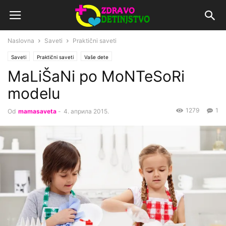
Naslovna
Saveti
Praktični saveti
Saveti
Praktični saveti
Vaše dete
MaLiŠaNi po MoNTeSoRi
modelu
1279
1
Od
mamasaveta
-
4. априла 2015.