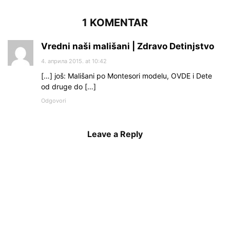
1 KOMENTAR
Vredni naši mališani | Zdravo Detinjstvo
4. априла 2015. at 10:42
[…] još: Mališani po Montesori modelu, OVDE i Dete
od druge do […]
Odgovori
Leave a Reply