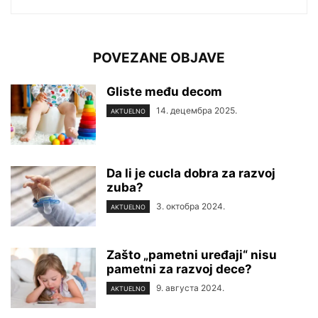
POVEZANE OBJAVE
Gliste među decom
14. децембра 2025.
AKTUELNO
Da li je cucla dobra za razvoj
zuba?
3. октобра 2024.
AKTUELNO
Zašto „pametni uređaji“ nisu
pametni za razvoj dece?
9. августа 2024.
AKTUELNO