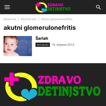
Naslovna
Ključne reči
Akutni glomerulonefritis
akutni glomerulonefritis
Šarlah
15. априла 2013.
AKTUELNO