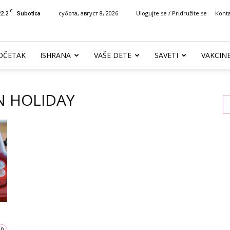
C
22.2
субота, август 8, 2026
Ulogujte se / Pridružite se
Kont
Subotica
OČETAK
ISHRANA
VAŠE DETE
SAVETI
VAKCIN
N HOLIDAY
0