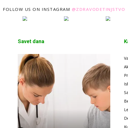
FOLLOW US ON INSTAGRAM
@ZDRAVODETINJSTVO
Savet dana
K
V
A
Pr
Is
S
Be
Le
De
Ku