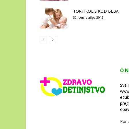
TORTIKOLIS KOD BEBA
30. септембра 2012.
O 
Sve 
www.
eduk
preg
obav
Kont