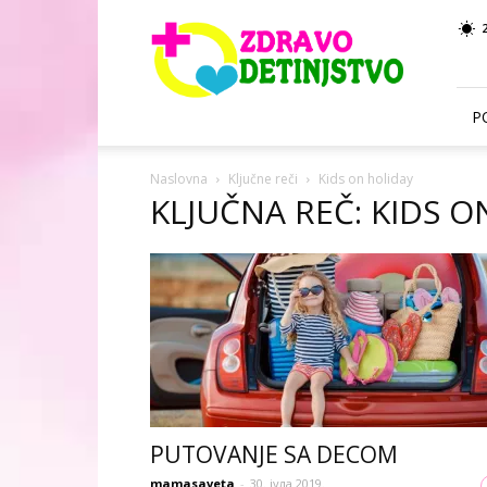
Zdravo
Detinjstvo
P
Naslovna
Ključne reči
Kids on holiday
KLJUČNA REČ: KIDS O
PUTOVANJE SA DECOM
mamasaveta
-
30. јула 2019.