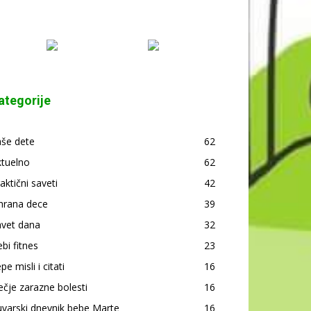
ategorije
aše dete
62
ktuelno
62
aktični saveti
42
hrana dece
39
avet dana
32
bi fitnes
23
pe misli i citati
16
čje zarazne bolesti
16
varski dnevnik bebe Marte
16