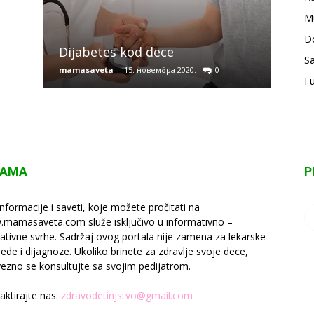
M
Osno
D
Dijabetes kod dece
kod 
Sa
mamasaveta
-
15. новембра 2020.
0
mamas
F
NAMA
P
informacije i saveti, koje možete pročitati na
mamasaveta.com služe isključivo u informativno –
ativne svrhe. Sadržaj ovog portala nije zamena za lekarske
lede i dijagnoze. Ukoliko brinete za zdravlje svoje dece,
ezno se konsultujte sa svojim pedijatrom.
aktirajte nas:
zdravodetinjstvo@gmail.com