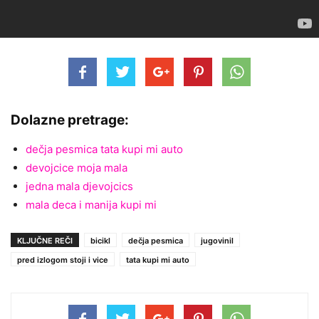
Dolazne pretrage:
dečja pesmica tata kupi mi auto
devojcice moja mala
jedna mala djevojcics
mala deca i manija kupi mi
KLJUČNE REČI
bicikl
dečja pesmica
jugovinil
pred izlogom stoji i vice
tata kupi mi auto