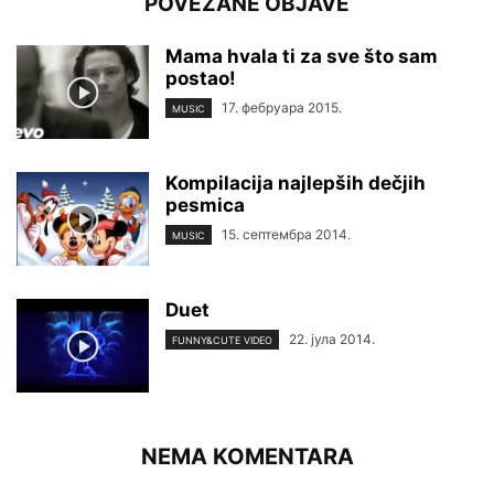
POVEZANE OBJAVE
Mama hvala ti za sve što sam
postao!
17. фебруара 2015.
MUSIC
Kompilacija najlepših dečjih
pesmica
15. септембра 2014.
MUSIC
Duet
22. јула 2014.
FUNNY&CUTE VIDEO
NEMA KOMENTARA