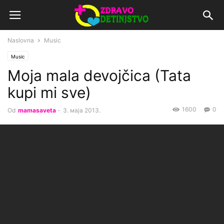
Naslovna
Music
Music
Moja mala devojčica (Tata
kupi mi sve)
1600
0
Od
mamasaveta
-
3. маја 2013.