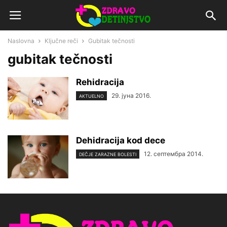
Naslovna
Ključne reči
Gubitak tečnosti
gubitak tečnosti
Rehidracija
29. јуна 2016.
AKTUELNO
Dehidracija kod dece
12. септембра 2014.
DEČJE ZARAZNE BOLESTI