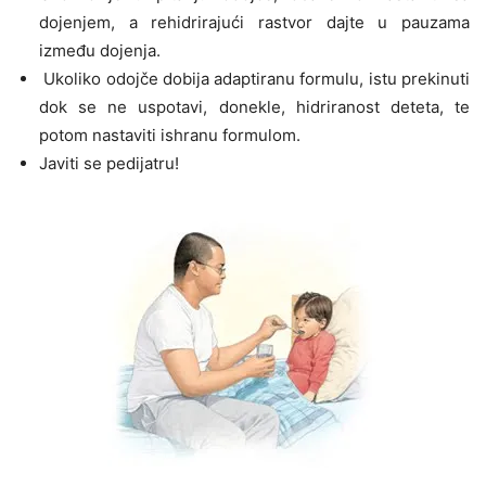
dojenjem, a rehidrirajući rastvor dajte u pauzama
između dojenja.
Ukoliko odojče dobija adaptiranu formulu, istu prekinuti
dok se ne uspotavi, donekle, hidriranost deteta, te
potom nastaviti ishranu formulom.
Javiti se pedijatru!