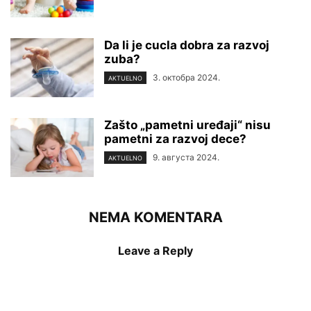
Da li je cucla dobra za razvoj
zuba?
3. октобра 2024.
AKTUELNO
Zašto „pametni uređaji“ nisu
pametni za razvoj dece?
9. августа 2024.
AKTUELNO
NEMA KOMENTARA
Leave a Reply