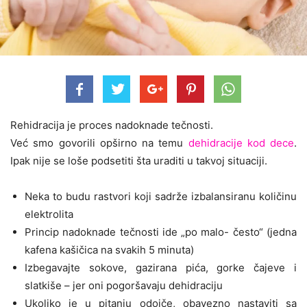
Rehidracija je proces nadoknade tečnosti.
Već smo govorili opširno na temu
dehidracije kod dece
.
Ipak nije se loše podsetiti šta uraditi u takvoj situaciji.
Neka to budu rastvori koji sadrže izbalansiranu količinu
elektrolita
Princip nadoknade tečnosti ide „po malo- često“ (jedna
kafena kašičica na svakih 5 minuta)
Izbegavajte sokove, gazirana pića, gorke čajeve i
slatkiše – jer oni pogoršavaju dehidraciju
Ukoliko je u pitanju odojče, obavezno nastaviti sa