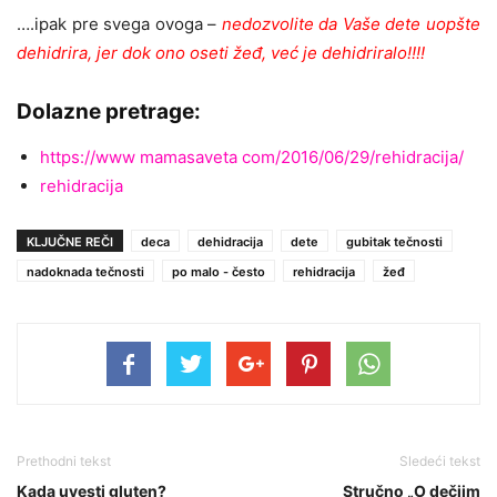
….ipak pre svega ovoga –
nedozvolite da Vaše dete uopšte
dehidrira, jer dok ono oseti žeđ, već je dehidriralo!!!!
Dolazne pretrage:
https://www mamasaveta com/2016/06/29/rehidracija/
rehidracija
KLJUČNE REČI
deca
dehidracija
dete
gubitak tečnosti
nadoknada tečnosti
po malo - često
rehidracija
žeđ
Prethodni tekst
Sledeći tekst
Kada uvesti gluten?
Stručno „O dečjim