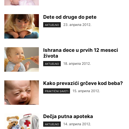
Dete od druge do pete
23. априла 2012.
AKTUELNO
Ishrana dece u prvih 12 meseci
života
18. априла 2012.
AKTUELNO
Kako prevazići grčeve kod beba?
15. априла 2012.
PRAKTIČNI SAVETI
Dečja putna apoteka
14. априла 2012.
AKTUELNO