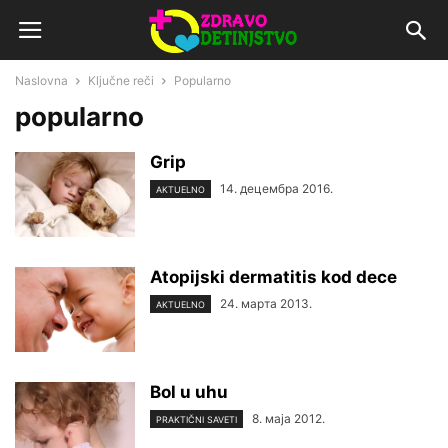
Naslovna
Ključne reči
Popularno
popularno
Grip
14. децембра 2016.
AKTUELNO
Atopijski dermatitis kod dece
24. марта 2013.
AKTUELNO
Bol u uhu
8. маја 2012.
PRAKTIČNI SAVETI