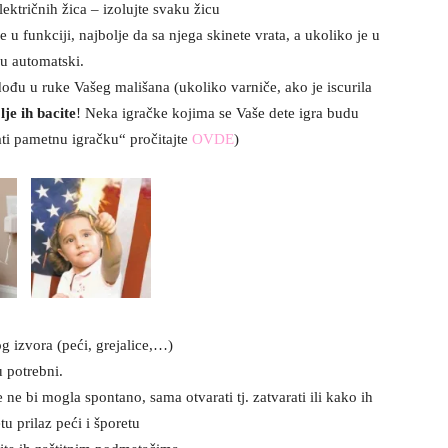
ektričnih žica – izolujte svaku žicu
e u funkciji, najbolje da sa njega skinete vrata, a ukoliko je u
ju automatski.
dođu u ruke Vašeg mališana (ukoliko varniče, ako je iscurila
lje ih bacite
! Neka igračke kojima se Vaše dete igra budu
ti pametnu igračku“ pročitajte
OVDE
)
og izvora (peći, grejalice,…)
u potrebni.
ne bi mogla spontano, sama otvarati tj. zatvarati ili kako ih
tu prilaz peći i šporetu