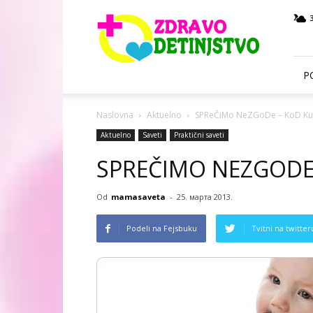
Zdravo
Detinjstvo
P
Naslovna
Aktuelno
SPReČiMo NeZGoDe – KoD Ku
Aktuelno
Saveti
Praktični saveti
SPREČIMO NEZGODE 
Od
mamasaveta
-
25. марта 2013.
Podeli na Fejsbuku
Tvitni na twitter