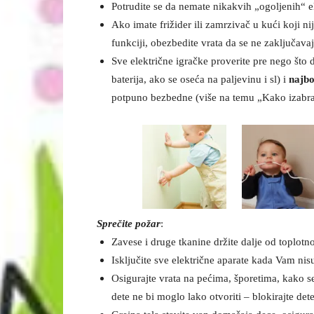
Potrudite se da nemate nikakvih „ogoljenih“ el
Ako imate frižider ili zamrzivač u kući koji nij
funkciji, obezbedite vrata da se ne zaključava
Sve električne igračke proverite pre nego što 
baterija, ako se oseća na paljevinu i sl) i
najbo
potpuno bezbedne (više na temu „Kako izabra
Sprečite požar
:
Zavese i druge tkanine držite dalje od toplotn
Isključite sve električne aparate kada Vam nis
Osigurajte vrata na pećima, šporetima, kako se 
dete ne bi moglo lako otvoriti – blokirajte dete