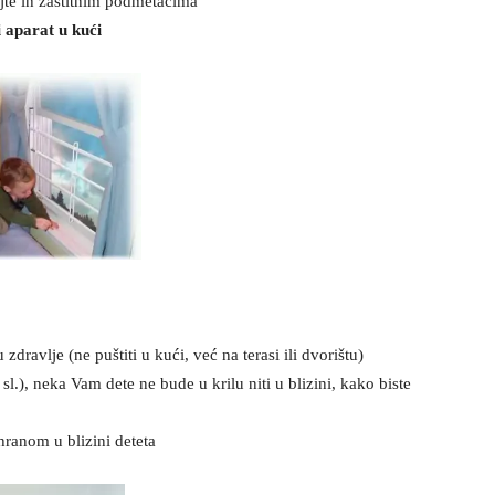
ajte ih zaštitnim podmetačima
 aparat u kući
zdravlje (ne puštiti u kući, već na terasi ili dvorištu)
sl.), neka Vam dete ne bude u krilu niti u blizini, kako biste
hranom u blizini deteta