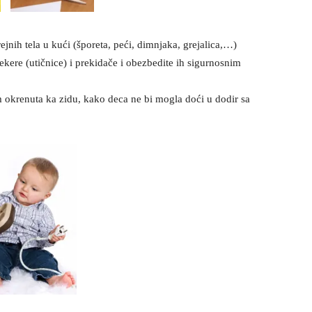
ejnih tela u kući (šporeta, peći, dimnjaka, grejalica,…)
tekere (utičnice) i prekidače i obezbedite ih sigurnosnim
am okrenuta ka zidu, kako deca ne bi mogla doći u dodir sa