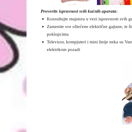
Proverite ispravnost svih kućnih aparata
:
Konsultujte majstora u vezi ispravnosti svih gr
Zamenite sve oštećene električne gajtane, te š
poklopcima
Televizor, kompjuteri i mini linije neka su V
elektrikom pozadi