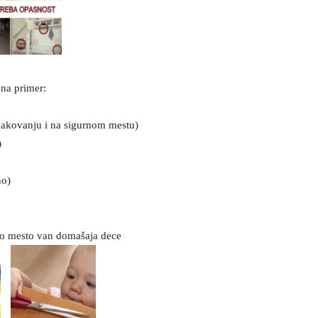
 na primer:
akovanju i na sigurnom mestu)
)
no)
soko mesto van domašaja dece