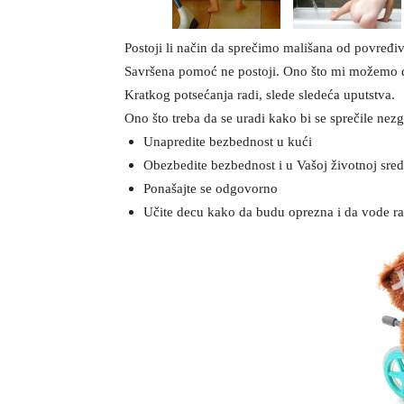
Postoji li način da sprečimo mališana od povređi
Savršena pomoć ne postoji. Ono što mi možemo d
Kratkog potsećanja radi, slede sledeća uputstva.
Ono što treba da se uradi kako bi se sprečile nezg
Unapredite bezbednost u kući
Obezbedite bezbednost i u Vašoj životnoj sredini 
Ponašajte se odgovorno
Učite decu kako da budu oprezna i da vode ra