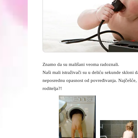
Znamo da su mališani veoma radoznali.
Naši mali istraživači su u deliću sekunde skloni 
neposrednu opasnost od povređivanja. Najčešće, 
roditelja?!