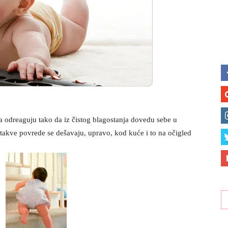
da odreaguju tako da iz čistog blagostanja dovedu sebe u
takve povrede se dešavaju, upravo, kod kuće i to na očigled