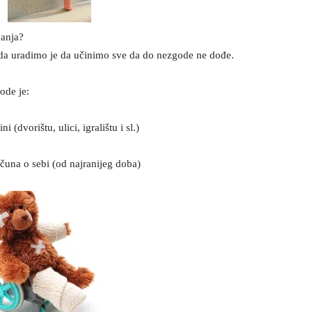
vanja?
a uradimo je da učinimo sve da do nezgode ne dođe.
ode je:
(dvorištu, ulici, igralištu i sl.)
čuna o sebi (od najranijeg doba)