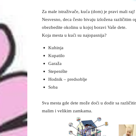
Za male istraživače, kuća (dom) je pravi mali raj!
Nesvesno, deca često bivaju izložena različitim o
obezbedite okolinu u kojoj boravi Vaše dete.
Koja mesta u kući su najopasnija?
Kuhinja
Kupatilo
Garaža
Stepenište
Hodnik – predsoblje
Soba
Sva mesta gde dete može doći u dodir sa različit
malim i velikim zamkama.