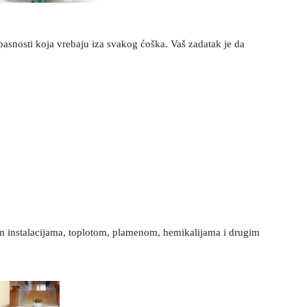
pasnosti koja vrebaju iza svakog ćoška. Vaš zadatak je da
im instalacijama, toplotom, plamenom, hemikalijama i drugim