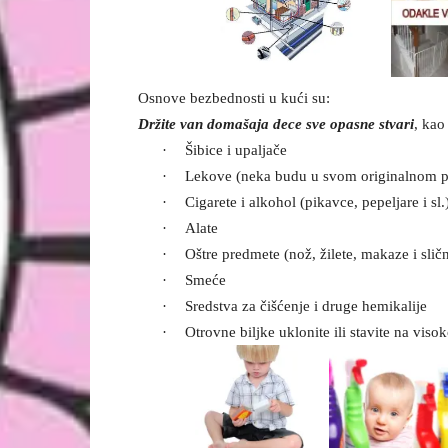
Osnove bezbednosti u kući su:
Držite van domašaja dece sve opasne stvari
, kao
·
Šibice i upaljače
·
Lekove (neka budu u svom originalnom p
·
Cigarete i alkohol (pikavce, pepeljare i sl.
·
Alate
·
Oštre predmete (nož, žilete, makaze i slič
·
Smeće
·
Sredstva za čišćenje i druge hemikalije
·
Otrovne biljke uklonite ili stavite na vi