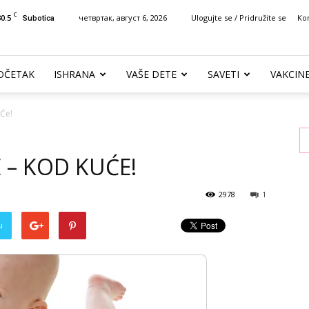
C
30.5
четвртак, август 6, 2026
Ulogujte se / Pridružite se
Ko
Subotica
OČETAK
ISHRANA
VAŠE DETE
SAVETI
VAKCIN
Će!
– KOD KUĆE!
2978
1
u